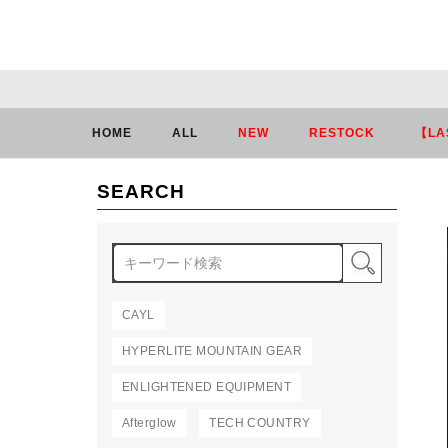
HOME
ALL
NEW
RESTOCK
【LA
SEARCH
検索
CAYL
HYPERLITE MOUNTAIN GEAR
ENLIGHTENED EQUIPMENT
Afterglow
TECH COUNTRY