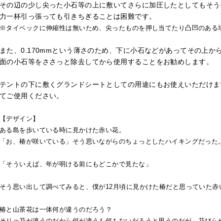
その辺の少し尖った小石等の上に敷いてさらに加圧したとしてもそう
力一杯引っ張っても引きちぎることは困難です。
※タイベックに伸縮性は無いため、尖ったものを押し当てたり凸凹のある
また、0.170mmという薄さのため、下に小石などがあってその上
面の小石等をささっと除去してから使用することをお勧めします。
テントの下に敷くグランドシートとしての用途にもお使えいただけま
てご使用ください。
【デザイン】
ある島を歩いている時に見かけた赤い花。
「お、椿が咲いている」そう思いながらのちょっとしたハイキングだった
「そういえば、年が明ける前にもどこかで見たな」
そう思い出して調べてみると、僕が12月頃に見かけた椿だと思っていた
椿と山茶花は一体何が違うのだろう？
そりゃ花が違うのだから何が違うも何もないだろうと思うのだが、花びら