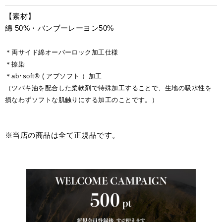
【素材】
綿 50%・バンブーレーヨン50%
＊両サイド綿オーバーロック加工仕様
＊捺染
＊ab･soft® ( アブソフト ）加工
（ツバキ油を配合した柔軟剤で特殊加工することで、生地の吸水性を
損なわずソフトな肌触りにする加工のことです。）
※当店の商品は全て正規品です。