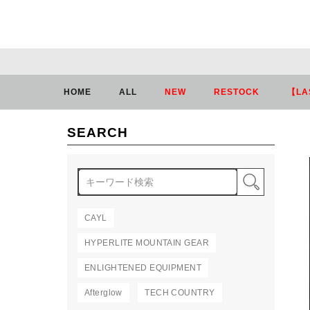
HOME
ALL
NEW
RESTOCK
【LA
SEARCH
検索
CAYL
HYPERLITE MOUNTAIN GEAR
ENLIGHTENED EQUIPMENT
Afterglow
TECH COUNTRY