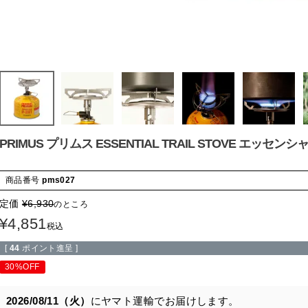
PRIMUS プリムス ESSENTIAL TRAIL STOVE エッ
商品番号
pms027
定価
¥
6,930
のところ
¥
4,851
税込
[
44
ポイント進呈 ]
30%OFF
2026/08/11（火）
に
ヤマト運輸
でお届けします。