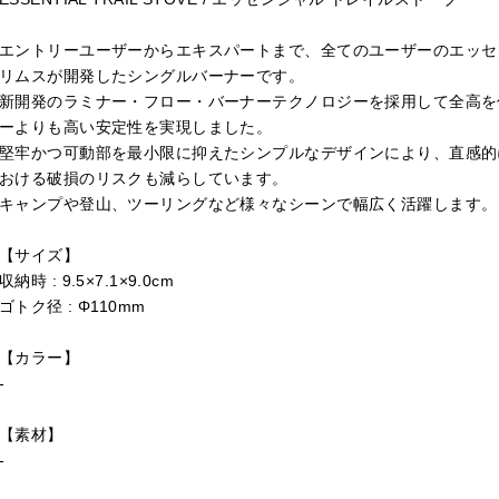
エントリーユーザーからエキスパートまで、全てのユーザーのエッセ
リムスが開発したシングルバーナーです。
新開発のラミナー・フロー・バーナーテクノロジーを採用して全高を
ーよりも高い安定性を実現しました。
堅牢かつ可動部を最小限に抑えたシンプルなデザインにより、直感的
おける破損のリスクも減らしています。
キャンプや登山、ツーリングなど様々なシーンで幅広く活躍します。
【サイズ】
収納時 : 9.5×7.1×9.0cm
ゴトク径 : Φ110mm
【カラー】
-
【素材】
-