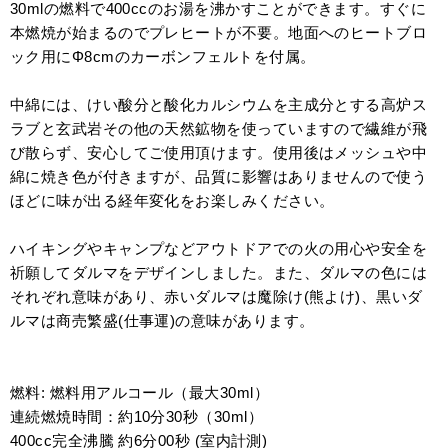
30mlの燃料で400ccのお湯を沸かすことができます。すぐに
本燃焼が始まるのでプレヒートが不要。地面へのヒートブロ
ック用にΦ8cmのカーボンフェルトを付属。
中綿には、けい酸分と酸化カルシウムを主成分とする高炉ス
ラブと玄武岩その他の天然鉱物を使っていますので繊維が飛
び散らず、安心してご使用頂けます。使用後はメッシュや中
綿に焼き色が付きますが、品質に影響はありませんので使う
ほどに味が出る経年変化をお楽しみください。
ハイキングやキャンプなどアウトドアでの火の用心や安全を
祈願してダルマをデザインしました。また、ダルマの色には
それぞれ意味があり、赤いダルマは魔除け(熊よけ)、黒いダ
ルマは商売繁盛(仕事運)の意味があります。
燃料: 燃料用アルコール（最大30ml）
連続燃焼時間：約10分30秒（30ml）
400cc完全沸騰 約6分00秒 (室内計測)