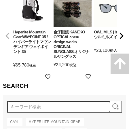
Hyperlite Mountain
金子眼鏡 KANEKO
OWL MILS | Izanagi
Gear WAYPOINT 35 /
OPTICAL×neru
ウルミルズ イザナギ
ハイパーライトマウン
design works
テンギア ウェイポイ
ORIGINAL
¥
23,100
税込
ント 35
SUNGLASS オリジナ
ルサングラス
詳細を見る
¥
24,200
¥
65,780
税込
税込
詳細を見る
詳細を見る
SEARCH
検
CAYL
HYPERLITE MOUNTAIN GEAR