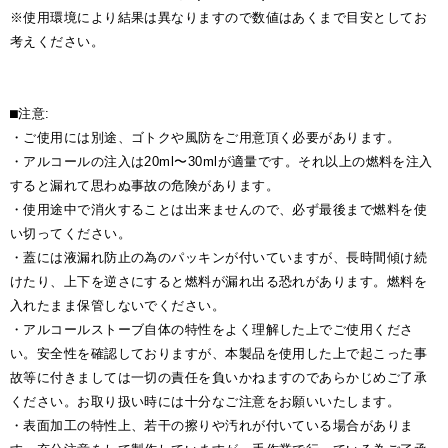
※使用環境により結果は異なりますので数値はあくまで目安としてお
考えください。
⬛︎注意:
・ご使用には別途、ゴトクや風防をご用意頂く必要があります。
・アルコールの注入は20ml〜30mlが適量です。それ以上の燃料を注入
すると漏れて思わぬ事故の危険があります。
・使用途中で消火することは出来ませんので、必ず最後まで燃料を使
い切ってください。
・蓋には液漏れ防止の為のパッキンが付いていますが、長時間傾け続
けたり、上下を逆さにすると燃料が漏れ出る恐れがあります。燃料を
入れたまま保管しないでください。
・アルコールストーブ自体の特性をよく理解した上でご使用くださ
い。安全性を確認しておりますが、本製品を使用した上で起こった事
故等に付きましては一切の責任を負いかねますのであらかじめご了承
ください。お取り扱い時には十分なご注意をお願いいたします。
・表面加工の特性上、若干の擦りや汚れが付いている場合がありま