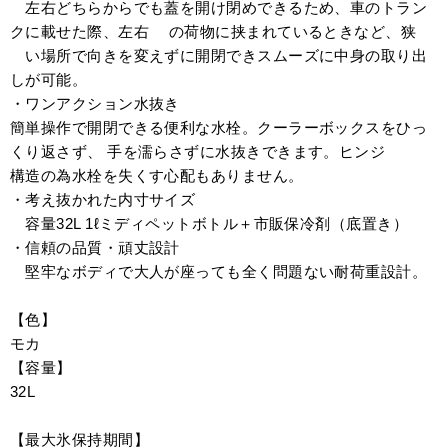
左右どちらからでも蓋を開け閉めできるため、車のトラン
クに載せた際、左右 の荷物に挟まれているときなど、狭
い場所で向きを変えずに開閉できスムーズに中身の取り出
しが可能。
・ワンアクション水抜き
簡単操作で開閉できる便利な水栓。クーラーボックスをひっ
くり返さず、 手を濡らさずに水抜きできます。ヒンジ
構造の為水栓を失くす心配もありません。
・考え抜かれた内寸サイズ
容量32L 1ℓミディペットボトル＋市販保冷剤（底置き）
・信頼の品質・頑丈設計
堅牢なボディで大人が座っても全く問題ない耐荷重設計。
【色】
モカ
【容量】
32L
【最大氷保持期間】