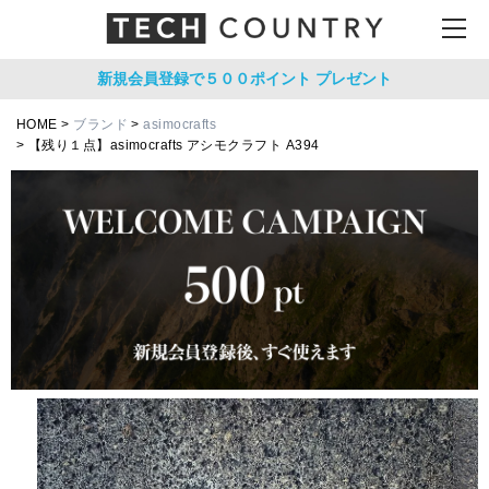
新規会員登録で５００ポイント
プレゼント
HOME
ブランド
asimocrafts
【残り１点】asimocrafts アシモクラフト A394