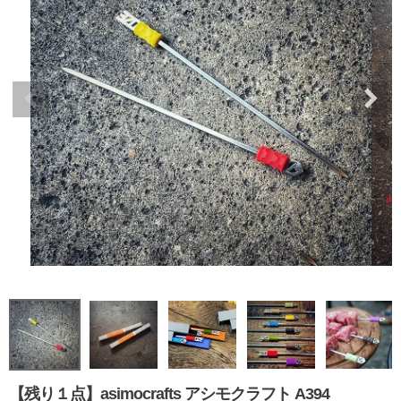
【残り１点】asimocrafts アシモクラフト A394