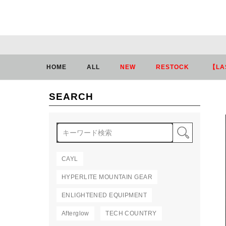
HOME
ALL
NEW
RESTOCK
【LA
SEARCH
検索
CAYL
HYPERLITE MOUNTAIN GEAR
ENLIGHTENED EQUIPMENT
Afterglow
TECH COUNTRY