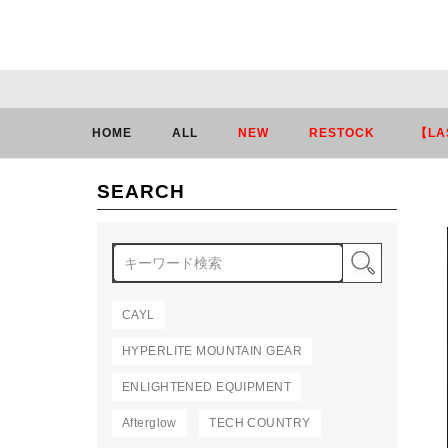
HOME
ALL
NEW
RESTOCK
【LA
SEARCH
検索
CAYL
HYPERLITE MOUNTAIN GEAR
ENLIGHTENED EQUIPMENT
Afterglow
TECH COUNTRY