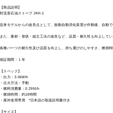
【商品説明】
対流形石油ストーブ JKH-1
従来モデルからの改良点として、振動⾃動消化装置が作動後、⾃動で
また、素材・形状・組⽴⼯法の改良など、品質・耐久性も向上してい
各種パーツの耐久性及び品質を向上し、持ち運びのしやすさ、燃焼時
保証期間：１年
【スペック】
・出力：3.0kW/h
・点火方法：手動
・燃料消費量：0.295ℓ/h
・燃焼時間：約18時間
・屋外使用専用 *日本語の取扱説明書付き
【サイズ】