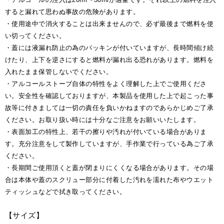
すると漏れて思わぬ事故の危険があります。
・使用途中で消火することは出来ませんので、必ず最後まで燃料を使
い切ってください。
・蓋には液漏れ防止の為のパッキンが付いていますが、長時間傾け続
けたり、上下を逆さにすると燃料が漏れ出る恐れがあります。燃料を
入れたまま保管しないでください。
・アルコールストーブ自体の特性をよく理解した上でご使用くださ
い。安全性を確認しておりますが、本製品を使用した上で起こった事
故等に付きましては一切の責任を負いかねますのであらかじめご了承
ください。お取り扱い時には十分なご注意をお願いいたします。
・表面加工の特性上、若干の擦りや汚れが付いている場合がありま
す。充分注意をして製作していますが、手作業で行っている為ご了承
ください。
・長期間ご使用頂くと蓋が閉まりにくくなる場合があります。その場
合は本体や蓋のスクリュー部分に付着した汚れを濡れた布やウエット
ティッシュなどで拭き取ってください。
【サイズ】