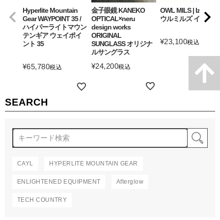
Hyperlite Mountain
金子眼鏡 KANEKO
OWL MILS | Izanagi
Gear WAYPOINT 35 /
OPTICAL×neru
ウルミルズ イザナギ
ハイパーライトマウン
design works
テンギア ウェイポイ
ORIGINAL
¥
23,100
税込
ント 35
SUNGLASS オリジナ
ルサングラス
詳細を見る
¥
24,200
¥
65,780
税込
税込
詳細を見る
詳細を見る
SEARCH
検
CAYL
HYPERLITE MOUNTAIN GEAR
ENLIGHTENED EQUIPMENT
Afterglow
TECH COUNTRY