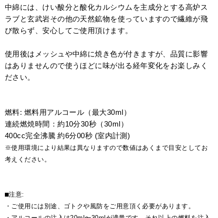
中綿には、けい酸分と酸化カルシウムを主成分とする高炉ス
ラブと玄武岩その他の天然鉱物を使っていますので繊維が飛
び散らず、安心してご使用頂けます。
使用後はメッシュや中綿に焼き色が付きますが、品質に影響
はありませんので使うほどに味が出る経年変化をお楽しみく
ださい。
燃料: 燃料用アルコール（最大30ml）
連続燃焼時間：約10分30秒（30ml）
400cc完全沸騰 約6分00秒 (室内計測)
※使用環境により結果は異なりますので数値はあくまで目安としてお
考えください。
⬛︎注意:
・ご使用には別途、ゴトクや風防をご用意頂く必要があります。
・アルコールの注入は20ml〜30mlが適量です。それ以上の燃料を注入