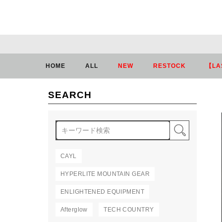
HOME
ALL
NEW
RESTOCK
【LA
SEARCH
検索
CAYL
HYPERLITE MOUNTAIN GEAR
ENLIGHTENED EQUIPMENT
Afterglow
TECH COUNTRY