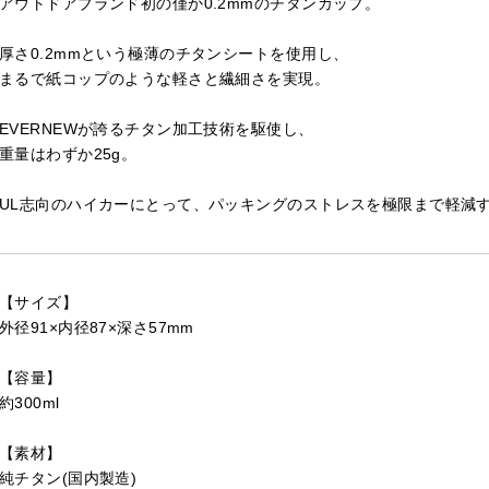
アウトドアブランド初の僅か0.2mmのチタンカップ。
厚さ0.2mmという極薄のチタンシートを使用し、
まるで紙コップのような軽さと繊細さを実現。
EVERNEWが誇るチタン加工技術を駆使し、
重量はわずか25g。
UL志向のハイカーにとって、パッキングのストレスを極限まで軽減
【サイズ】
外径91×内径87×深さ57mm
【容量】
約300ml
【素材】
純チタン(国内製造)