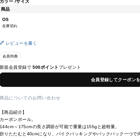
カラー
サイズ
商品
OS
在庫切れ
レビューを書く
会員特典
新規会員登録で
500ポイント
プレゼント
会員登録してクーポン
商品についてのお問い合わせ
【商品紹介】
カーボンポール。
144cm～175cmの長さ調節が可能で重量は155gと超軽量。
折りたたむと40cmになり、バイクパッキングやバックパック一つで