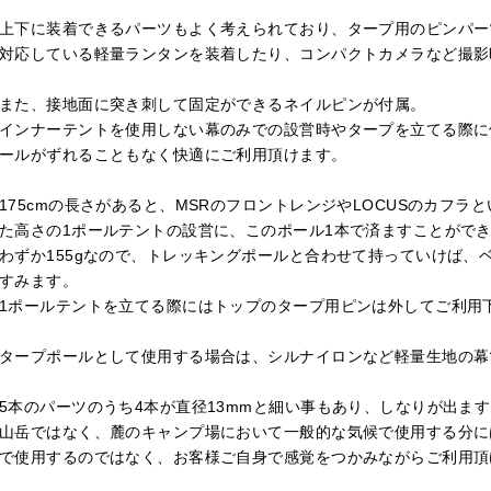
上下に装着できるパーツもよく考えられており、タープ用のピンパー
対応している軽量ランタンを装着したり、コンパクトカメラなど撮影
また、接地面に突き刺して固定ができるネイルピンが付属。
インナーテントを使用しない幕のみでの設営時やタープを立てる際に
ールがずれることもなく快適にご利用頂けます。
175cmの長さがあると、MSRのフロントレンジやLOCUSのカフ
た高さの1ポールテントの設営に、このポール1本で済ますことがで
わずか155gなので、トレッキングポールと合わせて持っていけば、
すみます。
1ポールテントを立てる際にはトップのタープ用ピンは外してご利用
タープポールとして使用する場合は、シルナイロンなど軽量生地の幕
5本のパーツのうち4本が直径13mmと細い事もあり、しなりが出ま
山岳ではなく、麓のキャンプ場において一般的な気候で使用する分に
で使用するのではなく、お客様ご自身で感覚をつかみながらご利用頂