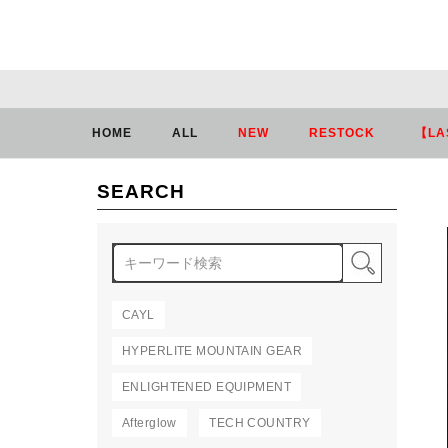
HOME
ALL
NEW
RESTOCK
【LA
SEARCH
検索
CAYL
HYPERLITE MOUNTAIN GEAR
ENLIGHTENED EQUIPMENT
Afterglow
TECH COUNTRY