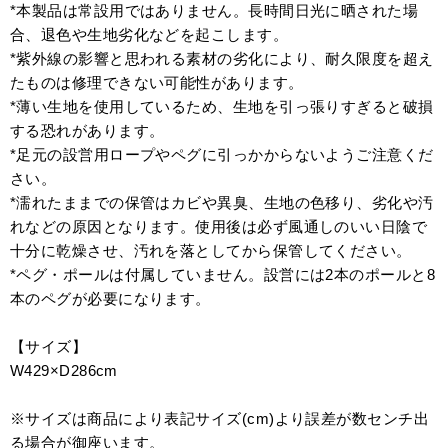
*本製品は常設用ではありません。長時間日光に晒された場
合、退色や生地劣化などを起こします。
*紫外線の影響と思われる素材の劣化により、耐久限度を超え
たものは修理できない可能性があります。
*薄い生地を使用しているため、生地を引っ張りすぎると破損
する恐れがあります。
*足元の設営用ロープやペグに引っかからないようご注意くだ
さい。
*濡れたままでの保管はカビや異臭、生地の色移り、劣化や汚
れなどの原因となります。使用後は必ず風通しのいい日陰で
十分に乾燥させ、汚れを落としてから保管してください。
*ペグ・ポールは付属していません。設営には2本のポールと8
本のペグが必要になります。
【サイズ】
W429×D286cm
※サイズは商品により表記サイズ(cm)より誤差が数センチ出
る場合が御座います。