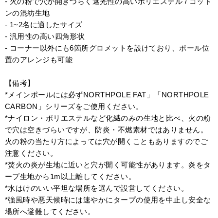
- 火の粉で穴が開きづらく遮光性の高いポリエステル / コット
ンの混紡生地
- 1~2名に適したサイズ
- 汎用性の高い四角形状
- コーナー以外にも6箇所グロメットを設けており、ポール位
置のアレンジも可能
【備考】
*メインポールには必ずNORTHPOLE FAT」「NORTHPOLE
CARBON」シリーズをご使用ください。
*ナイロン・ポリエステルなど化繊のみの生地と比べ、火の粉
で穴は空きづらいですが、防炎・不燃素材ではありません。
火の粉の当たり方によっては穴が開くこともありますのでご
注意ください。
*焚火の炎が生地に近いと穴が開く可能性があります。炎をタ
ープ生地から1m以上離してください。
*水はけのいい平坦な場所を選んで設営してください。
*強風時や悪天候時には速やかにタープの使用を中止し安全な
場所へ避難してください。