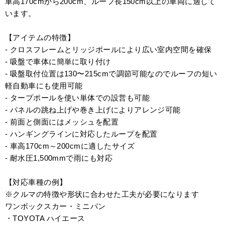
車高170cmから200cm、ルーフ長150cm以上の車両に適して
います。
【アイテムの特徴】
- クロスフレームとリッジポールにより広い室内空間を確保
- 吸盤で車体に簡単に取り付け
- 吸盤取付位置は130〜215cmで調節可能なのでルーフの短い
軽自動車にも使用可能
- タープポールを使い単体での設営も可能
- パネルの跳ね上げや巻き上げによりアレンジ可能
- 前面と側面にはメッシュを配置
- ハンギングラインに対応したループを配置
- 車高170cm～200cmに適したサイズ
- 耐水圧1,500mmで雨にも対応
【対応車種の例】
※クルマの特徴や形状に合わせた工夫が必要になります
ワンボックスカー・ミニバン
・TOYOTA ハイエース