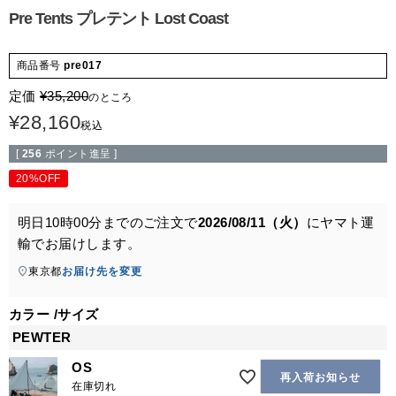
Pre Tents プレテント Lost Coast
商品番号
pre017
定価
¥
35,200
のところ
¥
28,160
税込
[
256
ポイント進呈 ]
20%OFF
明日
10時00分
までのご注文で
2026/08/11（火）
に
ヤマト運
輸
でお届けします。
東京都
お届け先を変更
カラー
サイズ
PEWTER
OS
再入荷お知らせ
在庫切れ