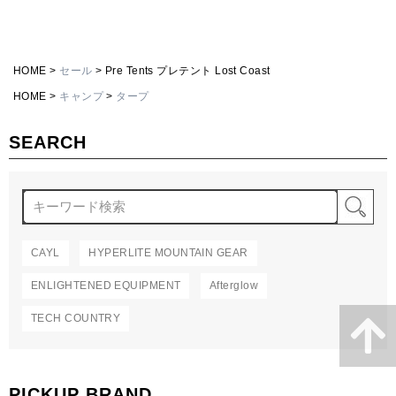
HOME
セール
Pre Tents プレテント Lost Coast
HOME
キャンプ
タープ
SEARCH
検
CAYL
HYPERLITE MOUNTAIN GEAR
ENLIGHTENED EQUIPMENT
Afterglow
TECH COUNTRY
PICKUP BRAND