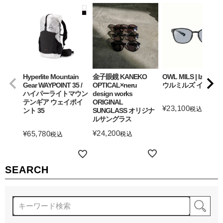
Hyperlite Mountain
金子眼鏡 KANEKO
OWL MILS | Izanagi
Gear WAYPOINT 35 /
OPTICAL×neru
ウルミルズ イザナギ
ハイパーライトマウン
design works
テンギア ウェイポイ
ORIGINAL
¥
23,100
税込
ント 35
SUNGLASS オリジナ
ルサングラス
詳細を見る
¥
24,200
¥
65,780
税込
税込
詳細を見る
詳細を見る
SEARCH
検