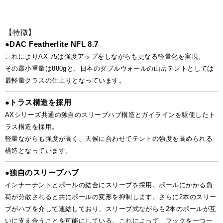
【特徴】
●
DAC Featherlite NFL 8.7
これによりAX-75は強度アップをしながらも更なる軽量化を実現。
その最小重量は880gと、日本のダブルウォールの山岳テントとしては
最軽量クラスの仕上りとなっています。
●
トラス構造を採用
AXシリーズ共通の独自のスリーブハブ構造とガイラインを駆使したト
ラス構造を採用。
軽量ながらも強度が高く、天候に合わせてテントの強度を高められる
構造となっています。
●
独自のスリーブハブ
インナーテントとポールの結合にスリーブを採用。ポールにかかる負
荷が分散されると共にポールの変形を抑制します。さらに2本のスリー
ブがハブを介して連結しており、スリーブ式ながらも2本のポールが互
いに支え合うことを可能にしている。これによって、フックを一つ一