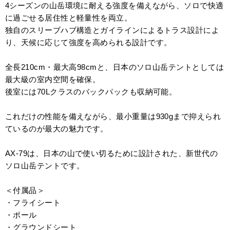
4シーズンの山岳環境に耐える強度を備えながら、ソロで快適
に過ごせる居住性と軽量性を両立。
独自のスリーブハブ構造とガイラインによるトラス設計によ
り、天候に応じて強度を高められる設計です。
全長210cm・最大高98cmと、日本のソロ山岳テントとしては
最大級の室内空間を確保。
後室には70Lクラスのバックパックも収納可能。
これだけの性能を備えながら、最小重量は930gまで抑えられ
ているのが最大の魅力です。
AX-79は、日本の山で使い切るために設計された、新世代の
ソロ山岳テントです。
＜付属品＞
・フライシート
・ポール
・グラウンドシート