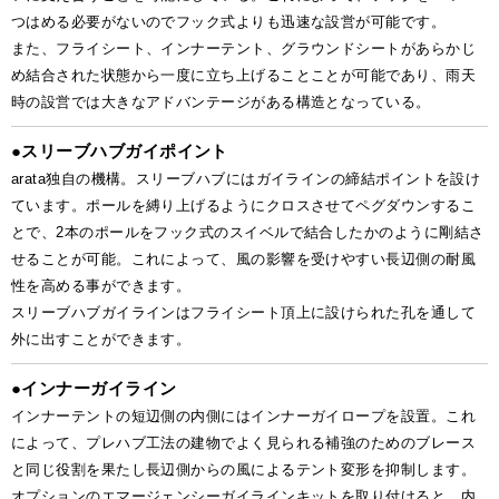
つはめる必要がないのでフック式よりも迅速な設営が可能です。
また、フライシート、インナーテント、グラウンドシートがあらかじ
め結合された状態から一度に立ち上げることことが可能であり、雨天
時の設営では大きなアドバンテージがある構造となっている。
●
スリーブハブガイポイント
arata独自の機構。スリーブハブにはガイラインの締結ポイントを設け
ています。ポールを縛り上げるようにクロスさせてペグダウンするこ
とで、2本のポールをフック式のスイベルで結合したかのように剛結さ
せることが可能。これによって、風の影響を受けやすい長辺側の耐風
性を高める事ができます。
スリーブハブガイラインはフライシート頂上に設けられた孔を通して
外に出すことができます。
●
インナーガイライン
インナーテントの短辺側の内側にはインナーガイロープを設置。これ
によって、プレハブ工法の建物でよく見られる補強のためのブレース
と同じ役割を果たし長辺側からの風によるテント変形を抑制します。
オプションのエマージェンシーガイラインキットを取り付けると、内