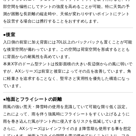
部空間を犠牲にしてテントの強度を高めることが可能。特に天気の予
測が困難な長距離の縦走時や、天候が変わりやすいポイントにテント
を設営する場合には携行することをおすすめします。
●
後室
入口側の前室に加え背面には70L以上のバックパックも置くことが可能
な後室空間が備わっています。この空間は荷室空間を形成するととも
に背面からの耐風性を高めています。
本来X字のドーム型テントは投影面積の大きい長辺側からの風に弱いで
すが、AXシリーズは前室と後室によってその点を改善しています。角
に軽量さを追求することなく、堅牢さと実用性を優先した構造になっ
ています。
●
地面とフライシートの距離
雨風の強い荒天・降雪時の使用を意識していて可能な限り低く設定。
これによって、雨を伴う強風時にフライシートをすくい上げるように
雨を巻き込んだ風がテント内に侵入するリスクを低減しています。
さらに、AXシリーズはレインフライのまま降雪期も使用する事を想定
しています。地面とフライの隙間を雪で埋めておくことにより、フラ