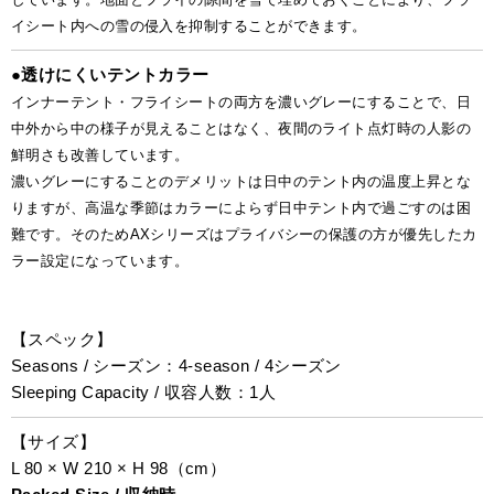
イシート内への雪の侵入を抑制することができます。
●
透けにくいテントカラー
インナーテント・フライシートの両方を濃いグレーにすることで、日
中外から中の様子が見えることはなく、夜間のライト点灯時の人影の
鮮明さも改善しています。
濃いグレーにすることのデメリットは日中のテント内の温度上昇とな
りますが、高温な季節はカラーによらず日中テント内で過ごすのは困
難です。そのためAXシリーズはプライバシーの保護の方が優先したカ
ラー設定になっています。
【スペック】
Seasons / シーズン：4-season / 4シーズン
Sleeping Capacity / 収容人数：1人
【サイズ】
L 80 × W 210 × H 98（cm）