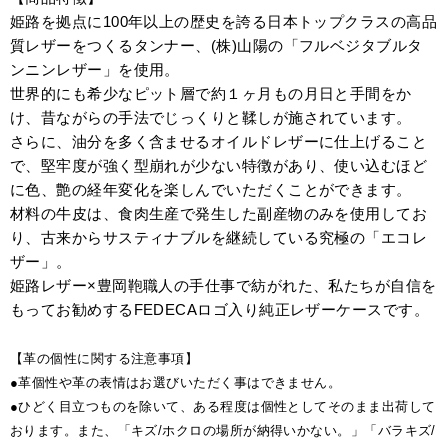
姫路を拠点に100年以上の歴史を誇る日本トップクラスの高品
質レザーをつくるタンナー、(株)山陽の「フルベジタブルタ
ンニンレザー」を使用。
世界的にも希少なピット層で約１ヶ月もの月日と手間をか
け、昔ながらの手法でじっくりと鞣しが施されています。
さらに、油分を多く含ませるオイルドレザーに仕上げること
で、堅牢度が強く型崩れが少ない特徴があり、使い込むほど
に色、艶の経年変化を楽しんでいただくことができます。
材料の牛皮は、食肉生産で発生した副産物のみを使用してお
り、古来からサスティナブルを継続している究極の「エコレ
ザー」。
姫路レザー×豊岡鞄職人の手仕事で紡がれた、私たちが自信を
もってお勧めするFEDECAロゴ入り純正レザーケースです。
【革の個性に関する注意事項】
●革個性や革の表情はお選びいただく事はできません。
●ひどく目立つものを除いて、ある程度は個性としてそのまま出荷して
おります。また、「キズ/ホクロの場所が納得いかない。」「バラキズ/