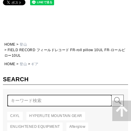
HOME
登山
FIELD RECORD フィールドレコード FR-roll pillow 10UL FR-ロールピ
ロー10UL
HOME
登山
ギア
SEARCH
検
CAYL
HYPERLITE MOUNTAIN GEAR
ENLIGHTENED EQUIPMENT
Afterglow