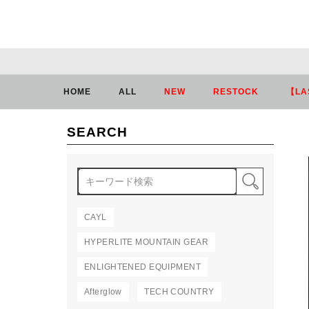
HOME
ALL
NEW
RESTOCK
【LA
SEARCH
検索
CAYL
HYPERLITE MOUNTAIN GEAR
ENLIGHTENED EQUIPMENT
Afterglow
TECH COUNTRY