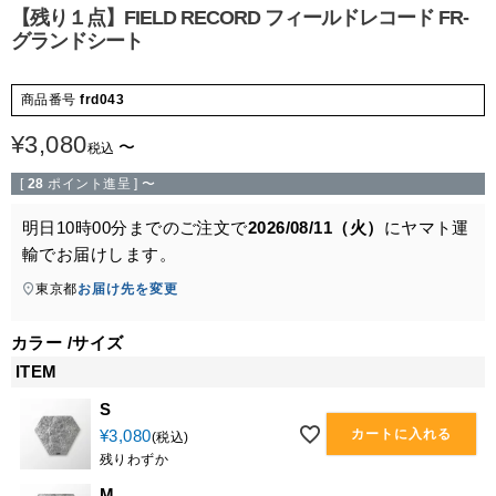
【残り１点】FIELD RECORD フィールドレコード FR-
グランドシート
商品番号
frd043
¥
3,080
〜
税込
[
28
ポイント進呈 ]
〜
明日
10時00分
までのご注文で
2026/08/11（火）
に
ヤマト運
輸
でお届けします。
東京都
お届け先を変更
カラー
サイズ
ITEM
S
カートに入れる
¥
3,080
税込
残りわずか
M