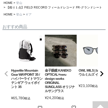
HOME
登山
【残り１点】FIELD RECORD フィールドレコード FR-グランドシート
HOME
登山
ギア
おすすめ商品
Hyperlite Mountain
金子眼鏡 KANEKO
OWL MILS | Izanagi
Gear WAYPOINT 35 /
OPTICAL×neru
ウルミルズ イザナギ
ハイパーライトマウン
design works
テンギア ウェイポイ
ORIGINAL
¥
23,100
税込
ント 35
SUNGLASS オリジナ
ルサングラス
詳細を見る
¥
24,200
¥
65,780
税込
税込
詳細を見る
詳細を見る