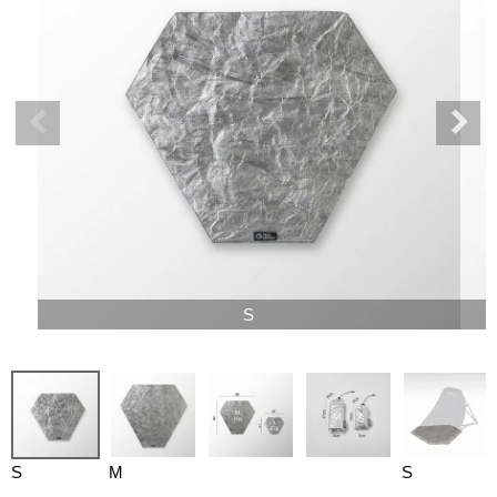
S
S
M
S