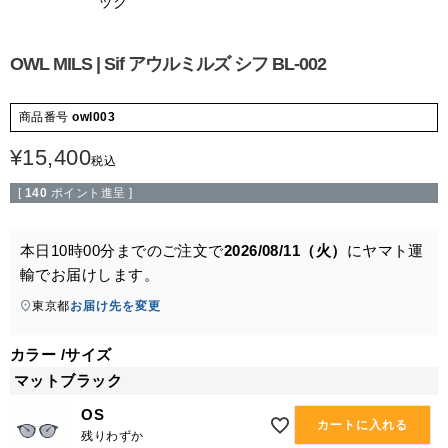
ック
OWL MILS | Sif アウルミルズ シフ BL-002
商品番号
owl003
¥
15,400
税込
[
140
ポイント進呈 ]
本日
10時00分
までのご注文で
2026/08/11（火）
に
ヤマト運
輸
でお届けします。
東京都
お届け先を変更
カラー
サイズ
マットブラック
OS
カートに入れる
残りわずか