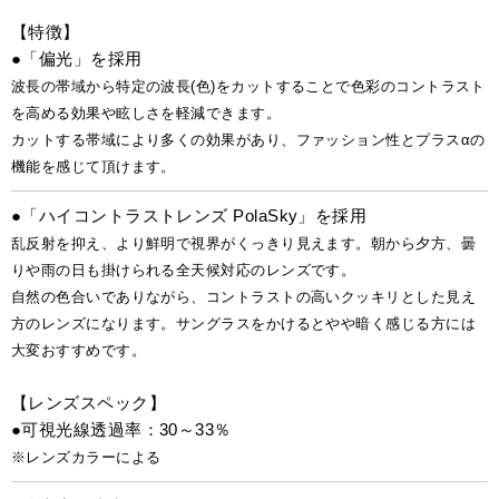
【特徴】
●「偏光」を採用
波長の帯域から特定の波長(色)をカットすることで色彩のコントラスト
を高める効果や眩しさを軽減できます。
カットする帯域により多くの効果があり、ファッション性とプラスαの
機能を感じて頂けます。
●「ハイコントラストレンズ PolaSky」を採用
乱反射を抑え、より鮮明で視界がくっきり見えます。朝から夕方、曇
りや雨の日も掛けられる全天候対応のレンズです。
自然の色合いでありながら、コントラストの高いクッキリとした見え
方のレンズになります。サングラスをかけるとやや暗く感じる方には
大変おすすめです。
【レンズスペック】
●可視光線透過率：30～33％
※レンズカラーによる