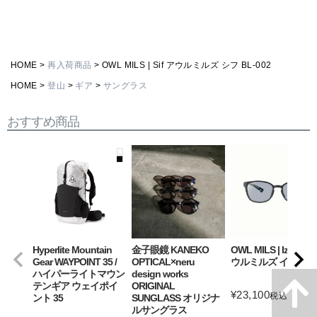
HOME
再入荷商品
OWL MILS | Sif アウルミルズ シフ BL-002
HOME
登山
ギア
サングラス
おすすめ商品
Hyperlite Mountain
金子眼鏡 KANEKO
OWL MILS | Izanagi
Gear WAYPOINT 35 /
OPTICAL×neru
ウルミルズ イザナギ
ハイパーライトマウン
design works
テンギア ウェイポイ
ORIGINAL
¥
23,100
税込
ント 35
SUNGLASS オリジナ
ルサングラス