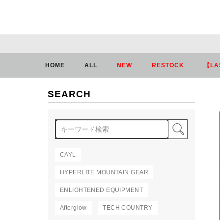
HOME
ALL
NEW
RESTOCK
【LA
SEARCH
検索
CAYL
HYPERLITE MOUNTAIN GEAR
ENLIGHTENED EQUIPMENT
Afterglow
TECH COUNTRY