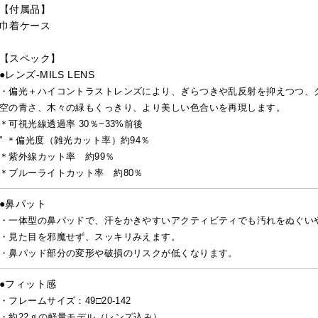
【付属品】
巾着ケース
【スペック】
●レンズ-MILS LENS
・偏光＋ハイコントラストレンズにより、ぎらつきや乱反射を抑えつつ、
空の青さ、木々の緑もくっきり、より美しい色合いを再現します。
＊可視光線透過率 30％~33%前後
" ＊偏光度（雑光カット率）約94％
＊紫外線カット率 約99％
＊ブルーライトカット率 約80％
●鼻パット
・一体型の鼻パッドで、汗をかきやすいアクティビティでも汚れをぬぐい
・見た目を邪魔せず、スッキリみえます。
・鼻パッド部分の変形や破損のリスクが低くなります。
●フィット感
・フレームサイズ：49□20-142
・約22ｇの軽量モデル（レンズ込み）