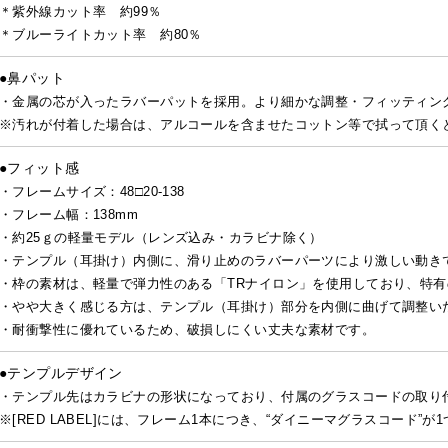
＊紫外線カット率 約99％
＊ブルーライトカット率 約80％
●鼻パット
・金属の芯が入ったラバーパットを採用。より細かな調整・フィッティン
※汚れが付着した場合は、アルコールを含ませたコットン等で拭って頂く
●フィット感
・フレームサイズ：48□20-138
・フレーム幅：138mm
・約25ｇの軽量モデル（レンズ込み・カラビナ除く）
・テンプル（耳掛け）内側に、滑り止めのラバーパーツにより激しい動き
・枠の素材は、軽量で弾力性のある「TRナイロン」を使用しており、特
・やや大きく感じる方は、テンプル（耳掛け）部分を内側に曲げて調整い
・耐衝撃性に優れているため、破損しにくい丈夫な素材です。
●テンプルデザイン
・テンプル先はカラビナの形状になっており、付属のグラスコードの取り
※[RED LABEL]には、フレーム1本につき、“ダイニーマグラスコード”