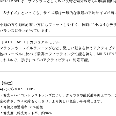
RED LABELは、サングラスとして広い視野と紫外線からの保護範
「Sサイズ」といっても、サイズ感は一般的な眼鏡の平均サイズ相当
小顔の方や顔幅が狭い方にもフィットしやすく、同時に“小ぶりなデ
バランスに仕上がっています。
［BLUE LABEL］カジュアルモデル
マラソンやトレイルランニングなど、激しい動きを伴うアクティビテ
他のレーベルに比べて最高のフィッティング性能を誇り、MILS LE
これ1本で、ほぼすべてのアクティビティに対応可能。
【特徴】
●レンズ-MILS LENS
・偏光＋ハイコントラストレンズにより、ぎらつきや乱反射を抑えつつ、
空の青さ、木々の緑もくっきり、より美しい色合いを再現します。
＊可視光線透過率 33％前後
＊偏光度（雑光カット率）約94％