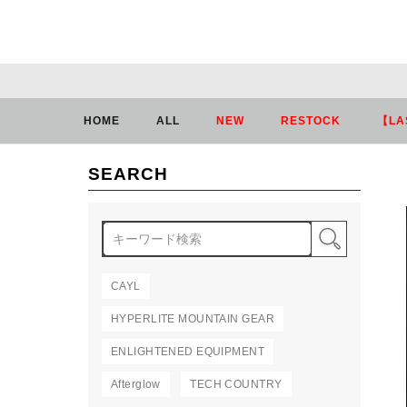
HOME
ALL
NEW
RESTOCK
【LA
SEARCH
検索
CAYL
HYPERLITE MOUNTAIN GEAR
ENLIGHTENED EQUIPMENT
Afterglow
TECH COUNTRY