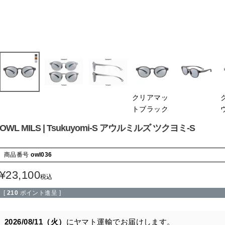
クリアマッ
トブラック
OWL MILS | Tsukuyomi-S アウルミルズ ツクヨミ-S
商品番号
owl036
¥
23,100
税込
[
210
ポイント進呈 ]
2026/08/11（火）
に
ヤマト運輸
でお届けします。