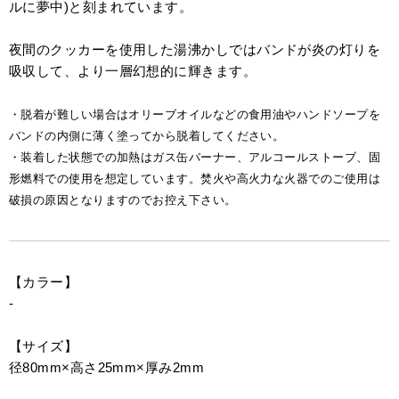
ルに夢中)と刻まれています。
夜間のクッカーを使用した湯沸かしではバンドが炎の灯りを
吸収して、より一層幻想的に輝きます。
・脱着が難しい場合はオリーブオイルなどの食用油やハンドソープを
バンドの内側に薄く塗ってから脱着してください。
・装着した状態での加熱はガス缶バーナー、アルコールストーブ、固
形燃料での使用を想定しています。焚火や高火力な火器でのご使用は
破損の原因となりますのでお控え下さい。
【カラー】
-
【サイズ】
径80mm×高さ25mm×厚み2mm