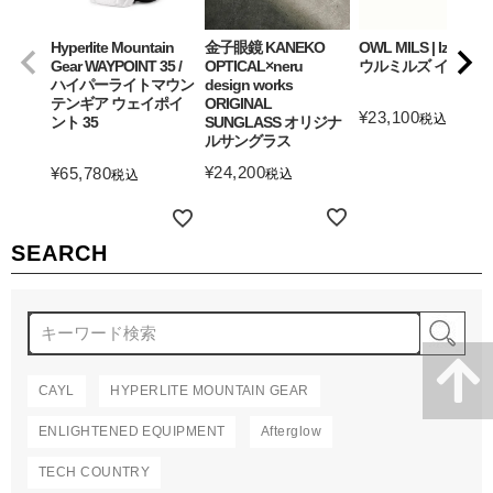
Hyperlite Mountain
金子眼鏡 KANEKO
OWL MILS | Izanagi
Gear WAYPOINT 35 /
OPTICAL×neru
ウルミルズ イザナギ
ハイパーライトマウン
design works
テンギア ウェイポイ
ORIGINAL
¥
23,100
税込
ント 35
SUNGLASS オリジナ
ルサングラス
詳細を見る
¥
24,200
¥
65,780
税込
税込
詳細を見る
詳細を見る
SEARCH
検
CAYL
HYPERLITE MOUNTAIN GEAR
ENLIGHTENED EQUIPMENT
Afterglow
TECH COUNTRY