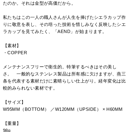
たのか。それは金型が高価だから。
私たちはこの一人の職人さんが人生を捧げたシエラカップ作
りに敬意を表し、その培った技術を惜しみなく反映したシエ
ラカップを見てみたく、「AEND」が始まります。
【素材】
・COPPER
メンテナンスフリーで衛生的。特筆するべきはその美し
さ。 一般的なステンレス製品は所有感に欠けますが、燕三
条を代表する素材だけに素晴らしい仕上がり。経年変化は比
較的みられない素材です。
【サイズ】
W95MM（BOTTOM） ／W120MM（UPSIDE） × H60MM
【重量】
98g