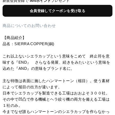
新規会員登録で
500ポイント
プレゼント
会員登録してクーポンを受け取る
商品についてのお問い合わせ
【商品紹介】
品名：SIERRA COPPER(銅)
これ以上ないシエラカップという意味をこめて 終止符を意
味する『END』 さらなる発展、続きをみたいという意味を
込めた『AND』の意味をブランド名に。
主な特徴は表面に施したハンマートーン（槌目）。使う素材
によって槌目の出方が違います。
日本でシエラカップを製造できる工場はおおよそ３００社。
その中で凹凸で作る機械とヘラ絞り機の両方を備える工場は
１社のみ。
今までなぜ誰もハンマートーンのシエラカップを作らなかっ