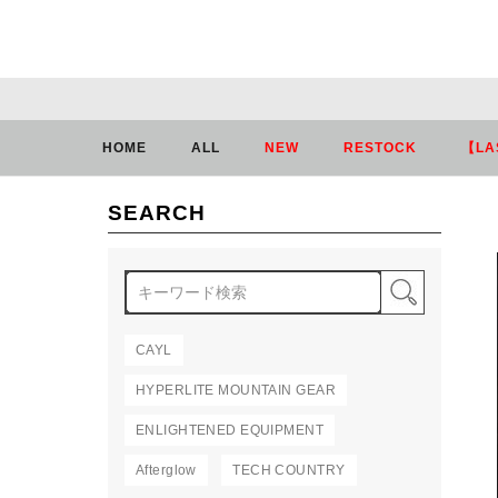
HOME
ALL
NEW
RESTOCK
【LA
SEARCH
検索
CAYL
HYPERLITE MOUNTAIN GEAR
ENLIGHTENED EQUIPMENT
Afterglow
TECH COUNTRY