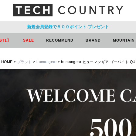
新規会員登録で５００ポイント
プレゼント
ST1】
SALE
RECOMMEND
BRAND
MOUNTAIN
HOME
ブランド
humangear
humangear ヒューマンギア ゴーバイト QU