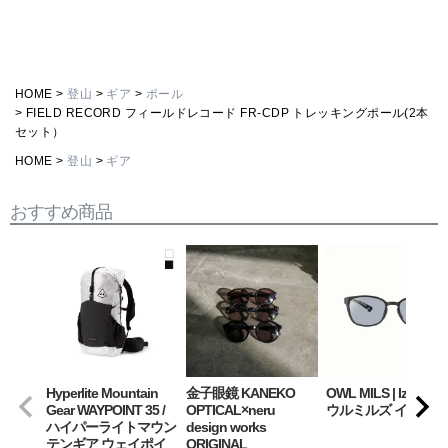
HOME
登山
ギア
ポール
FIELD RECORD フィールドレコード FR-CDP トレッキングポール(2本
セット）
HOME
登山
ギア
おすすめ商品
Hyperlite Mountain
金子眼鏡 KANEKO
OWL MILS | Izanagi
Gear WAYPOINT 35 /
OPTICAL×neru
ウルミルズ イザナギ
ハイパーライトマウン
design works
テンギア ウェイポイ
ORIGINAL