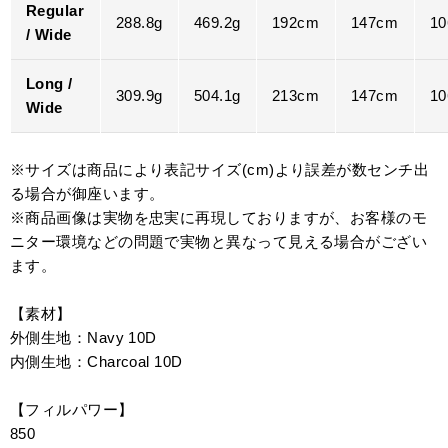
Regular
288.8g
469.2g
192cm
147cm
1
/ Wide
Long /
309.9g
504.1g
213cm
147cm
1
Wide
※サイズは商品により表記サイズ(cm)より誤差が数センチ出
る場合が御座います。
※商品画像は実物を忠実に再現しておりますが、お客様のモ
ニター環境などの問題で実物と異なって見える場合がござい
ます。
【素材】
外側生地：Navy 10D
内側生地：Charcoal 10D
【フィルパワー】
850