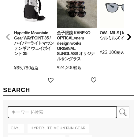
Hyperlite Mountain
金子眼鏡 KANEKO
OWL MILS | Izanagi
Gear WAYPOINT 35 /
OPTICAL×neru
ウルミルズ イザナギ
ハイパーライトマウン
design works
テンギア ウェイポイ
ORIGINAL
¥
23,100
税込
ント 35
SUNGLASS オリジナ
ルサングラス
詳細を見る
¥
24,200
¥
65,780
税込
税込
詳細を見る
詳細を見る
SEARCH
検
CAYL
HYPERLITE MOUNTAIN GEAR