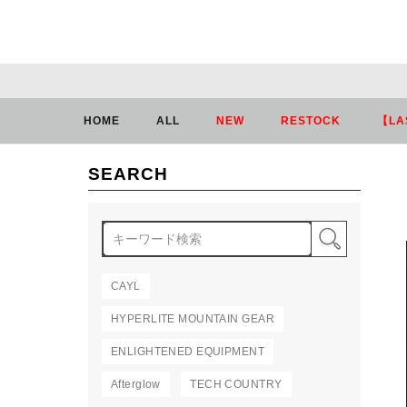
HOME
ALL
NEW
RESTOCK
【LA
SEARCH
検索
CAYL
HYPERLITE MOUNTAIN GEAR
ENLIGHTENED EQUIPMENT
Afterglow
TECH COUNTRY