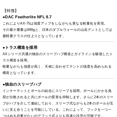
【特徴】
●
DAC Featherlite NFL 8.7
これによりAX-75は強度アップをしながらも更なる軽量化を実現。
その最小重量は880gと、日本のダブルウォールの山岳テントとしては
最軽量クラスの仕上りとなっています。
●
トラス構造を採用
AXシリーズ共通の独自のスリーブハブ構造とガイラインを駆使したト
ラス構造を採用。
軽量ながらも強度が高く、天候に合わせてテントの強度を高められる
構造となっています。
●
独自のスリーブハブ
インナーテントとポールの結合にスリーブを採用。ポールにかかる負
荷が分散されると共にポールの変形を抑制します。さらに2本のスリー
ブがハブを介して連結しており、スリーブ式ながらも2本のポールが互
いに支え合うことを可能にしている。これによって、フックを一つ一
つはめる必要がないのでフック式よりも迅速な設営が可能です。