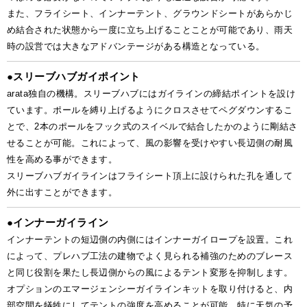
また、フライシート、インナーテント、グラウンドシートがあらかじ
め結合された状態から一度に立ち上げることことが可能であり、雨天
時の設営では大きなアドバンテージがある構造となっている。
●
スリーブハブガイポイント
arata独自の機構。スリーブハブにはガイラインの締結ポイントを設け
ています。ポールを縛り上げるようにクロスさせてペグダウンするこ
とで、2本のポールをフック式のスイベルで結合したかのように剛結さ
せることが可能。これによって、風の影響を受けやすい長辺側の耐風
性を高める事ができます。
スリーブハブガイラインはフライシート頂上に設けられた孔を通して
外に出すことができます。
●
インナーガイライン
インナーテントの短辺側の内側にはインナーガイロープを設置。これ
によって、プレハブ工法の建物でよく見られる補強のためのブレース
と同じ役割を果たし長辺側からの風によるテント変形を抑制します。
オプションのエマージェンシーガイラインキットを取り付けると、内
部空間を犠牲にしてテントの強度を高めることが可能。特に天気の予