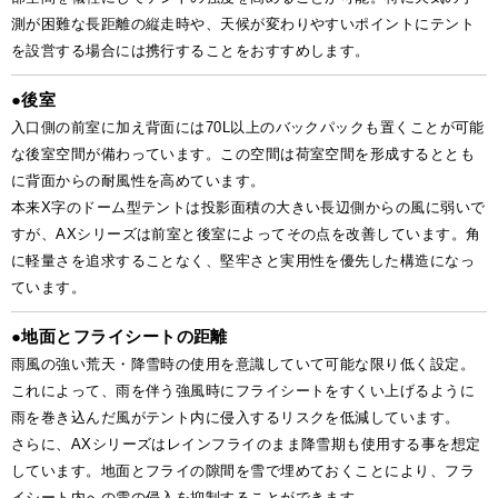
測が困難な長距離の縦走時や、天候が変わりやすいポイントにテント
を設営する場合には携行することをおすすめします。
●
後室
入口側の前室に加え背面には70L以上のバックパックも置くことが可能
な後室空間が備わっています。この空間は荷室空間を形成するととも
に背面からの耐風性を高めています。
本来X字のドーム型テントは投影面積の大きい長辺側からの風に弱いで
すが、AXシリーズは前室と後室によってその点を改善しています。角
に軽量さを追求することなく、堅牢さと実用性を優先した構造になっ
ています。
●
地面とフライシートの距離
雨風の強い荒天・降雪時の使用を意識していて可能な限り低く設定。
これによって、雨を伴う強風時にフライシートをすくい上げるように
雨を巻き込んだ風がテント内に侵入するリスクを低減しています。
さらに、AXシリーズはレインフライのまま降雪期も使用する事を想定
しています。地面とフライの隙間を雪で埋めておくことにより、フラ
イシート内への雪の侵入を抑制することができます。