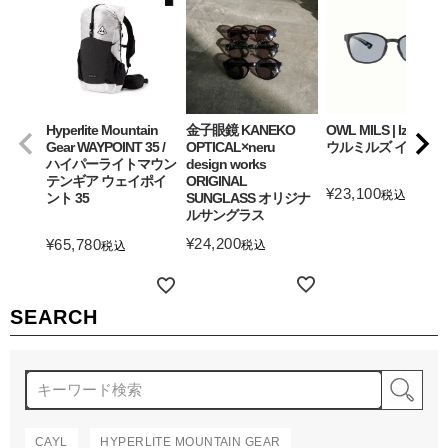
Hyperlite Mountain
金子眼鏡 KANEKO
OWL MILS | Izanagi
Gear WAYPOINT 35 /
OPTICAL×neru
ウルミルズ イザナギ
ハイパーライトマウン
design works
テンギア ウェイポイ
ORIGINAL
¥
23,100
税込
ント 35
SUNGLASS オリジナ
ルサングラス
詳細を見る
¥
24,200
¥
65,780
税込
税込
詳細を見る
詳細を見る
SEARCH
検
CAYL
HYPERLITE MOUNTAIN GEAR