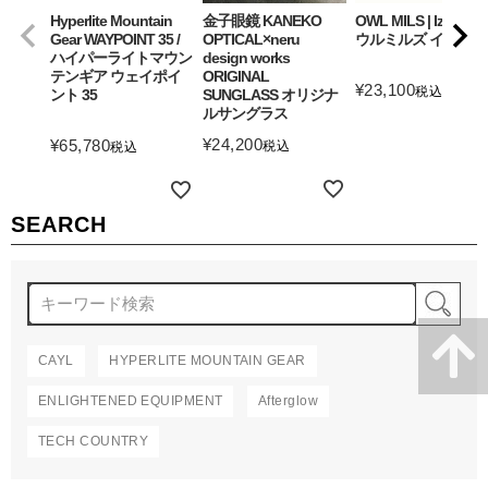
Hyperlite Mountain
金子眼鏡 KANEKO
OWL MILS | Izanagi
Gear WAYPOINT 35 /
OPTICAL×neru
ウルミルズ イザナギ
ハイパーライトマウン
design works
テンギア ウェイポイ
ORIGINAL
¥
23,100
税込
ント 35
SUNGLASS オリジナ
ルサングラス
詳細を見る
¥
24,200
¥
65,780
税込
税込
詳細を見る
詳細を見る
SEARCH
検
CAYL
HYPERLITE MOUNTAIN GEAR
ENLIGHTENED EQUIPMENT
Afterglow
TECH COUNTRY