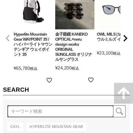
Hyperlite Mountain
金子眼鏡 KANEKO
OWL MILS | Izanagi
Gear WAYPOINT 35 /
OPTICAL×neru
ウルミルズ イザナギ
ハイパーライトマウン
design works
テンギア ウェイポイ
ORIGINAL
¥
23,100
税込
ント 35
SUNGLASS オリジナ
ルサングラス
詳細を見る
¥
24,200
¥
65,780
税込
税込
詳細を見る
詳細を見る
SEARCH
検
CAYL
HYPERLITE MOUNTAIN GEAR