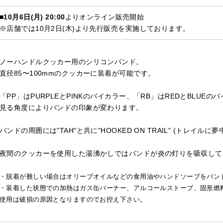
■
10月6日(月) 20:00
よりオンライン販売開始
※店舗では10月2日(木)より先行販売を実施しております。
ノーハンドルクッカー用のシリコンバンド。
直径85〜100mmのクッカーに装着が可能です。
「PP」はPURPLEとPINKのバイカラー、「RB」はREDとBLUE
見る角度によりバンドの印象が変わります。
バンドの周囲には"TAH"と共に"HOOKED ON TRAIL" (トレイル
夜間のクッカーを使用した湯沸かしではバンドが炎の灯りを吸収して
・脱着が難しい場合はオリーブオイルなどの食用油やハンドソープをバン
・装着した状態での加熱はガス缶バーナー、アルコールストーブ、固形燃
使用は破損の原因となりますのでお控え下さい。