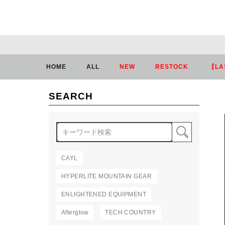
HOME
ALL
NEW
RESTOCK
【LA
SEARCH
検索
CAYL
HYPERLITE MOUNTAIN GEAR
ENLIGHTENED EQUIPMENT
Afterglow
TECH COUNTRY