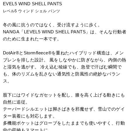
EVEL5 WIND SHELL PANTS
レベル5 ウィンド シェル パンツ
冬の風に抗うのではなく、受け流すように歩く。
NANGA「LEVEL5 WIND SHELL PANTS」は、そんな行動者
のために生まれた一本です。
DotAir®とStormfleece®を重ねたハイブリッド構造は、メン
ブレンを排した設計。 風をしなやかに防ぎながら、内側の熱
と湿気を逃がす。 冷え込む稜線でも、急登で汗ばむ瞬間で
も、体のリズムを乱さない通気性と防風性の絶妙なバラン
ス。
股下にはワイドなガセットを配し、膝を高く上げる動きにも
自然に追従。
テーパードシルエットは脚さばきを邪魔せず、雪山でのゲイ
ター装着にも対応します。
多機能ポケットはグローブをしたままでも使いやすく、行動
中の収納もスマートに。