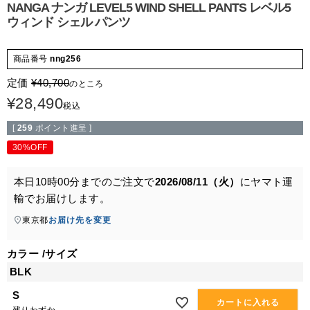
NANGA ナンガ LEVEL5 WIND SHELL PANTS レベル5
ウィンド シェル パンツ
商品番号
nng256
定価
¥
40,700
のところ
¥
28,490
税込
[
259
ポイント進呈 ]
30%OFF
本日
10時00分
までのご注文で
2026/08/11（火）
に
ヤマト運
輸
でお届けします。
東京都
お届け先を変更
カラー
サイズ
BLK
S
カートに入れる