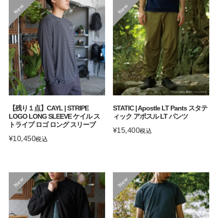
【残り１点】CAYL | STRIPE
STATIC | Apostle LT Pants スタテ
LOGO LONG SLEEVE ケイル ス
ィック アポスル LT パンツ
トライプ ロゴ ロング スリーブ
¥
15,400
税込
¥
10,450
税込