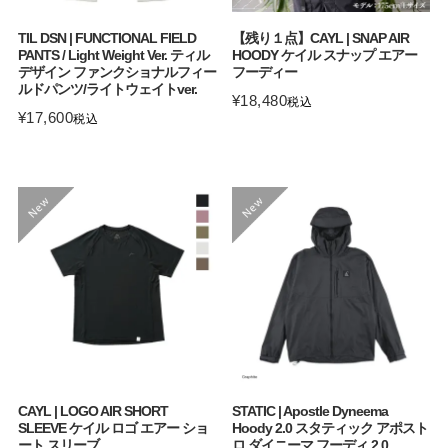
TIL DSN | FUNCTIONAL FIELD
【残り１点】CAYL | SNAP AIR
PANTS / Light Weight Ver. ティル
HOODY ケイル スナップ エアー
デザイン ファンクショナルフィー
フーディー
ルドパンツ/ライトウェイトver.
¥
18,480
税込
¥
17,600
税込
CAYL | LOGO AIR SHORT
STATIC | Apostle Dyneema
SLEEVE ケイル ロゴ エアー ショ
Hoody 2.0 スタティック アポスト
ート スリーブ
ロ ダイニーマ フーディ 2.0