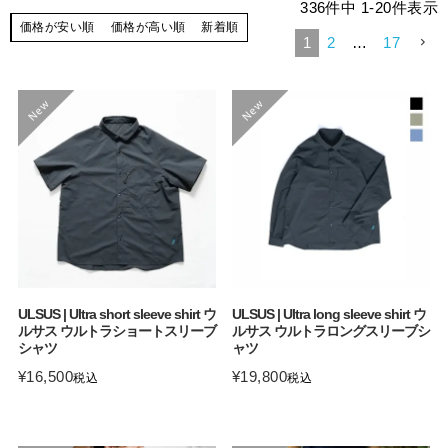
336
件中
1
-
20
件表示
価格が安い順
価格が高い順
新着順
1
2
…
17
ULSUS | Ultra short sleeve shirt ウ
ULSUS | Ultra long sleeve shirt ウ
ルサス ウルトラショートスリーブ
ルサス ウルトラロングスリーブシ
シャツ
ャツ
¥
16,500
¥
19,800
税込
税込