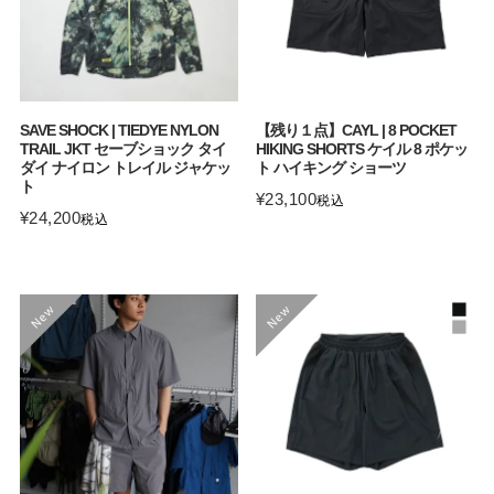
SAVE SHOCK | TIEDYE NYLON
【残り１点】CAYL | 8 POCKET
TRAIL JKT セーブショック タイ
HIKING SHORTS ケイル 8 ポケッ
ダイ ナイロン トレイル ジャケッ
ト ハイキング ショーツ
ト
¥
23,100
税込
¥
24,200
税込