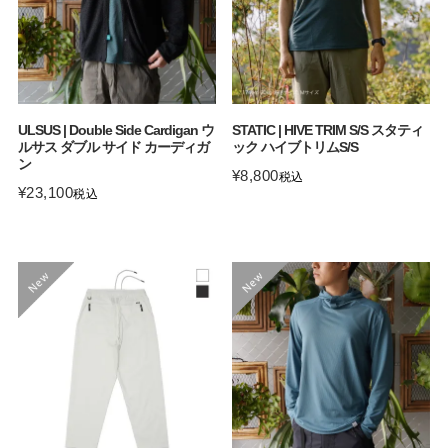
ULSUS | Double Side Cardigan ウ
STATIC | HIVE TRIM S/S スタティ
ルサス ダブル サイド カーディガ
ック ハイブトリムS/S
ン
¥
8,800
税込
¥
23,100
税込