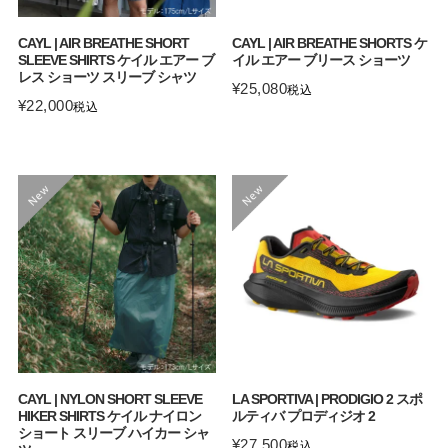
CAYL | AIR BREATHE SHORT
CAYL | AIR BREATHE SHORTS ケ
SLEEVE SHIRTS ケイル エアー ブ
イル エアー ブリース ショーツ
レス ショーツ スリーブ シャツ
¥
25,080
税込
¥
22,000
税込
CAYL | NYLON SHORT SLEEVE
LA SPORTIVA | PRODIGIO 2 スポ
HIKER SHIRTS ケイル ナイロン
ルティバ プロディジオ 2
ショート スリーブ ハイカー シャ
¥
27,500
税込