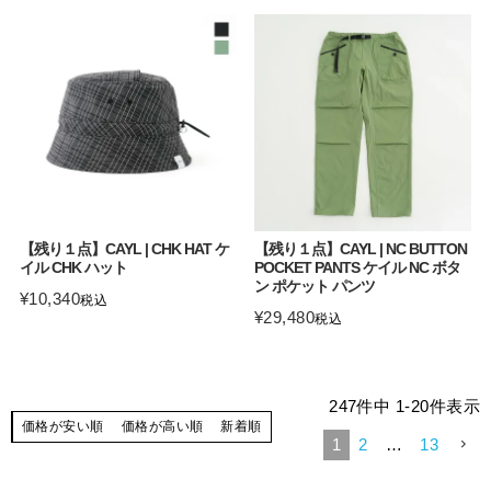
【残り１点】CAYL | CHK HAT ケ
【残り１点】CAYL | NC BUTTON
イル CHK ハット
POCKET PANTS ケイル NC ボタ
ン ポケット パンツ
¥
10,340
税込
¥
29,480
税込
247
件中
1
-
20
件表示
価格が安い順
価格が高い順
新着順
1
2
…
13