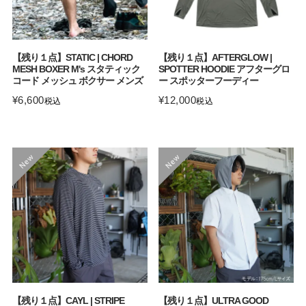
【残り１点】STATIC | CHORD
【残り１点】AFTERGLOW |
MESH BOXER M's スタティック
SPOTTER HOODIE アフターグロ
コード メッシュ ボクサー メンズ
ー スポッターフーディー
¥
6,600
¥
12,000
税込
税込
【残り１点】CAYL | STRIPE
【残り１点】ULTRA GOOD