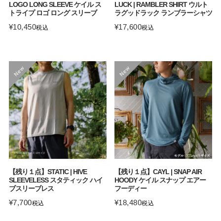
LOGO LONG SLEEVE ケイル ス
LUCK | RAMBLER SHIRT ウルト
トライプ ロゴ ロング スリーブ
ラグッドラック ランブラーシャツ
¥
10,450
¥
17,600
税込
税込
【残り１点】STATIC | HIVE
【残り１点】CAYL | SNAP AIR
SLEEVELESS スタティック ハイ
HOODY ケイル スナップ エアー
ブスリーブレス
フーディー
¥
7,700
¥
18,480
税込
税込