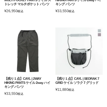
トレッチ マルチポケット パンツ
キング パンツ
¥
26,950
¥
33,550
税込
税込
【残り１点】CAYL | 2WAY
【残り１点】CAYL | SEORAK 7
HIKING PANTS ケイル 2way ハイ
GRID ケイル ソラク 7 グリッド
キング パンツ
¥
11,880
税込
¥
33,550
税込