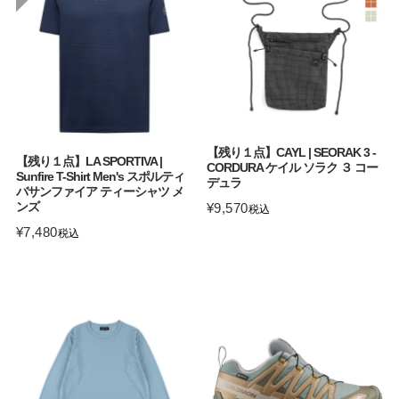
【残り１点】CAYL | SEORAK 3 -
【残り１点】LA SPORTIVA |
CORDURA ケイル ソラク ３ コー
Sunfire T-Shirt Men's スポルティ
デュラ
バサンファイア ティーシャツ メ
ンズ
¥
9,570
税込
¥
7,480
税込