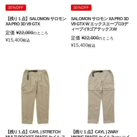
30%OFF
30%OFF
【残り１点】SALOMON サロモン
SALOMON サロモン XA PRO 3D
XA PRO 3D V9 GTX
V9 GTX W エックスエープロ3デ
ィーブイ9ゴアテックスW
定価
¥
22,000
のところ
定価
¥
22,000
のところ
¥
15,400
税込
¥
15,400
税込
【残り１点】CAYL | STRETCH
【残り１点】CAYL | 2WAY
MULTI POCKET PANTS ケイル ス
HIKING PANTS ケイル 2way ハイ