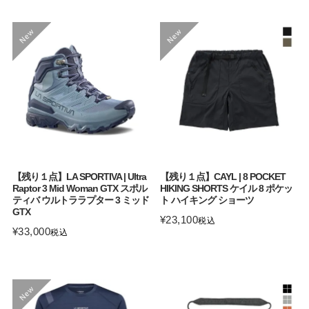
【残り１点】LA SPORTIVA | Ultra
【残り１点】CAYL | 8 POCKET
Raptor 3 Mid Woman GTX スポル
HIKING SHORTS ケイル 8 ポケッ
ティバ ウルトララプター 3 ミッド
ト ハイキング ショーツ
GTX
¥
23,100
税込
¥
33,000
税込