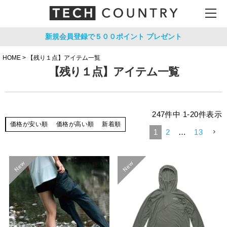
新規会員登録で５００ポイント
プレゼント
HOME
【残り１点】アイテム一覧
【残り１点】アイテム一覧
247
件中
1
-
20
件表示
価格が安い順
価格が高い順
新着順
1
2
…
13