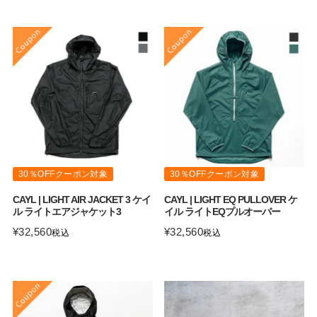
30％OFFクーポン対象
30％OFFクーポン対象
CAYL | LIGHT AIR JACKET 3 ケイ
CAYL | LIGHT EQ PULLOVER ケ
ル ライトエアジャケット3
イル ライトEQプルオーバー
¥
32,560
¥
32,560
税込
税込