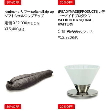
30%OFF
30%OFF
karrimor カリマー softshell zip-up
(READYMADE)PRODUCTS レデ
ソフトシェルジップアップ
ィーメイドプロダクツ
WEEKENDER SQUARE
定価
¥
22,000
のところ
/PATTERN
¥
15,400
税込
定価
¥
17,600
のところ
¥
12,320
税込
30%OFF
20%OFF