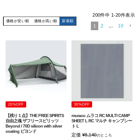
200
件中
1
-
20
件表示
価格が安い順
価格が高い順
新着順
1
2
…
10
20%OFF
30%OFF
【残り１点】THE FREE SPIRITS
muraco ムラコ RC MULTI CAMP
自由之魂 ザフリースピリッツ
SHEET L RC マルチ キャンプシー
Beyond / 70D silicon with silver
ト L
coating ビヨンド
定価
¥
8,140
のところ