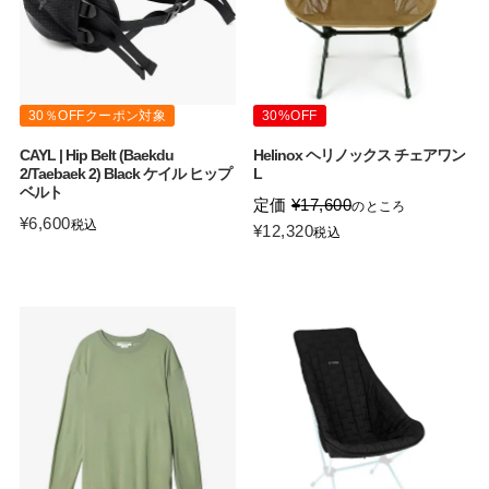
30％OFFクーポン対象
30%OFF
CAYL | Hip Belt (Baekdu
Helinox ヘリノックス チェアワン
2/Taebaek 2) Black ケイル ヒップ
L
ベルト
定価
¥
17,600
のところ
¥
6,600
税込
¥
12,320
税込