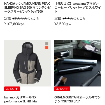
NANGA ナンガ MOUNTAIN PEAK
【残り１点】amadana アマダナ
SLEEPING BAG 700 マウンテンピ
コーヒードリッパー グロスホワイ
ークスリーピングバッグ700
ト
定価
¥
190,300
定価
¥
4,400
のところ
のところ
¥
107,800
¥
3,520
税込
税込
30%OFF
30%OFF
karrimor カリマー G-TX
ORALMOUNTAIN オーラルマウン
performance 3L HB jkta
テン TSUTSU ツツ