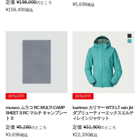
定価
¥
198,000
のところ
¥
5,698
税込
¥
158,400
税込
30%OFF
30%OFF
muraco ムラコ RC MULTI CAMP
karrimor カリマー WTX LT rain jkt
SHEET S RC マルチ キャンプシー
ダブリューティーエックスエルテ
ト S
ィレインジャケット
定価
¥
5,280
定価
¥
31,900
のところ
のところ
¥
3,696
¥
22,330
税込
税込