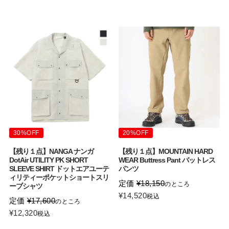
30%OFF
20%OFF
【残り１点】NANGA ナンガ
【残り１点】MOUNTAIN HARD
DotAir UTILITY PK SHORT
WEAR Buttress Pant バットレス
SLEEVE SHIRT ドットエアユーテ
パンツ
ィリティーポケットショートスリ
定価
¥
18,150
のところ
ーブシャツ
¥
14,520
税込
定価
¥
17,600
のところ
¥
12,320
税込