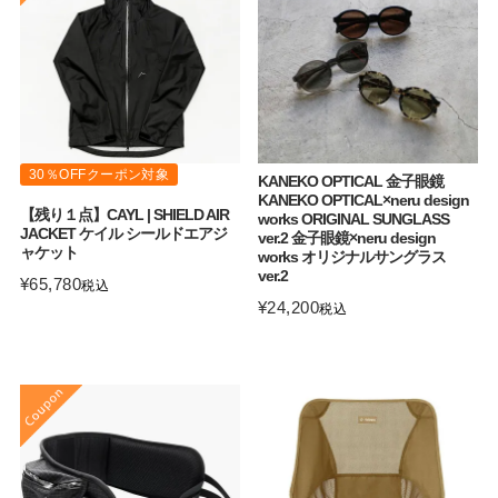
30％OFFクーポン対象
KANEKO OPTICAL 金子眼鏡
KANEKO OPTICAL×neru design
【残り１点】CAYL | SHIELD AIR
works ORIGINAL SUNGLASS
JACKET ケイル シールドエアジ
ver.2 金子眼鏡×neru design
ャケット
works オリジナルサングラス
ver.2
¥
65,780
税込
¥
24,200
税込