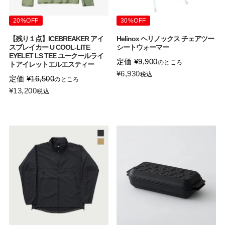
20%OFF
30%OFF
【残り１点】ICEBREAKER アイ
Helinox ヘリノックス チェアツー
スブレイカー U COOL-LITE
シートウォーマー
EYELET LS TEE ユークールライ
定価
¥
9,900
のところ
トアイレットエルエスティー
¥
6,930
税込
定価
¥
16,500
のところ
¥
13,200
税込