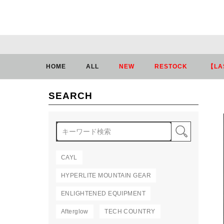
HOME
ALL
NEW
RESTOCK
【LA
SEARCH
検索
CAYL
HYPERLITE MOUNTAIN GEAR
ENLIGHTENED EQUIPMENT
Afterglow
TECH COUNTRY