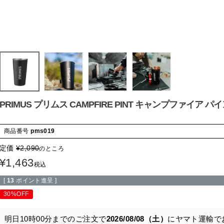
PRIMUS プリムス CAMPFIRE PINT キャンプファイア 
商品番号
pms019
定価
¥
2,090
のところ
¥
1,463
税込
[
13
ポイント進呈 ]
30%OFF
明日
10時00分
までのご注文で
2026/08/08（土）
に
ヤマト運輸
で