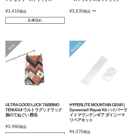
¥
3,410
¥
3,630
〜
税込
税込
在庫切れ
ULTRA GOOD LUCK TABBINO
HYPERLITE MOUNTAIN GEAR |
TENUGUI ウルトラグッドラック
Dyneema® Repair Kit ハイパーラ
旅のてぬぐい 茜岳
イトマウンテンギア ダイニーマ
リペアキット
¥
3,960
税込
¥
4,070
税込