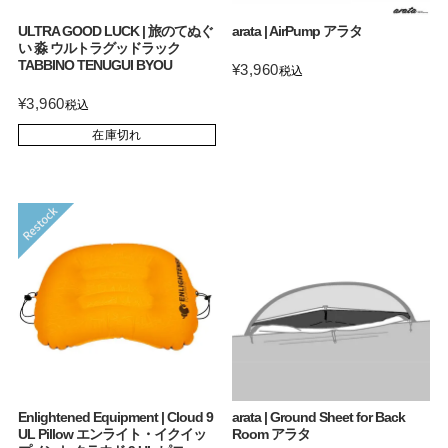
ULTRA GOOD LUCK | 旅のてぬぐ
arata | AirPump アラタ
い 淼 ウルトラグッドラック
TABBINO TENUGUI BYOU
¥
3,960
税込
¥
3,960
税込
在庫切れ
Enlightened Equipment | Cloud 9
arata | Ground Sheet for Back
UL Pillow エンライト・イクイッ
Room アラタ