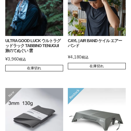
ULTRA GOOD LUCK ウルトラグ
CAYL | AIR BAND ケイル エアー
ッドラック TABBINO TENUGUI
バンド
旅のてぬぐい 雲
¥
4,180
税込
¥
3,960
税込
在庫切れ
在庫切れ