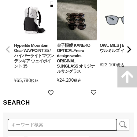
Hyperlite Mountain
金子眼鏡 KANEKO
OWL MILS | Izanagi
Gear WAYPOINT 35 /
OPTICAL×neru
ウルミルズ イザナギ
ハイパーライトマウン
design works
テンギア ウェイポイ
ORIGINAL
¥
23,100
税込
ント 35
SUNGLASS オリジナ
ルサングラス
詳細を見る
¥
24,200
¥
65,780
税込
税込
詳細を見る
詳細を見る
SEARCH
検