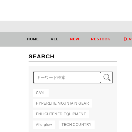
HOME
ALL
NEW
RESTOCK
【LA
SEARCH
検索
CAYL
HYPERLITE MOUNTAIN GEAR
ENLIGHTENED EQUIPMENT
Afterglow
TECH COUNTRY