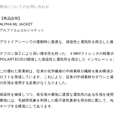
商品についてのお問い合わせ
【商品説明】
ALPHA ML JACKET
アルファエムエルジャケット
アウトドアシーンでの運動時に最適な、保温性と通気性を両立した最
テフロン加工により高い撥水性を持った、４WAYストレッチの軽量
POLARTECⓇの開発した保温性と通気性を両立した インサレーショ
この優れた新素材は、従来の化学繊維の中綿素材が繊維を集め構成され
ロフトを形成しています。これにより、従来の中綿素材やダウンと違
の生地を使用する必要がなくなりました。
保温性を確保しつつ、表生地や裏地に適度な通気性のある生地を使用
裏地には、毛細管現象を利用した吸汗速乾素材を部分的に配して、AL
キープする構造にしてあります。