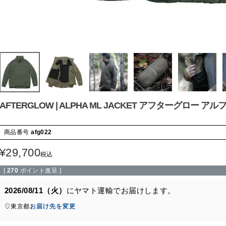
AFTERGLOW | ALPHA ML JACKET アフターグロー ア
商品番号
afg022
¥
29,700
税込
[
270
ポイント進呈 ]
2026/08/11（火）
に
ヤマト運輸
でお届けします。
東京都
お届け先を変更