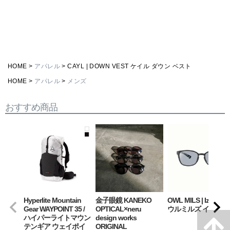
HOME
アパレル
CAYL | DOWN VEST ケイル ダウン ベスト
HOME
アパレル
メンズ
おすすめ商品
Hyperlite Mountain
金子眼鏡 KANEKO
OWL MILS | Izanagi
Gear WAYPOINT 35 /
OPTICAL×neru
ウルミルズ イザナギ
ハイパーライトマウン
design works
テンギア ウェイポイ
ORIGINAL