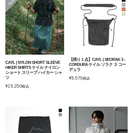
【残り１点】CAYL | SEORAK 3 -
CAYL | NYLON SHORT SLEEVE
CORDURA ケイル ソラク ３ コー
HIKER SHIRTS ケイル ナイロン
デュラ
ショート スリーブ ハイカー シャ
ツ
¥
9,570
税込
¥
19,250
税込