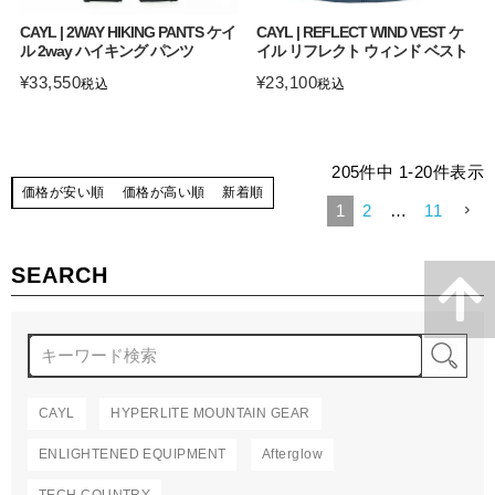
CAYL | 2WAY HIKING PANTS ケイ
CAYL | REFLECT WIND VEST ケ
ル 2way ハイキング パンツ
イル リフレクト ウィンド ベスト
¥
33,550
¥
23,100
税込
税込
205
件中
1
-
20
件表示
価格が安い順
価格が高い順
新着順
1
2
…
11
SEARCH
検
CAYL
HYPERLITE MOUNTAIN GEAR
ENLIGHTENED EQUIPMENT
Afterglow
TECH COUNTRY