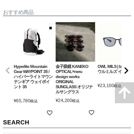
おすすめ商品
Hyperlite Mountain
金子眼鏡 KANEKO
OWL MILS | Izanagi
Gear WAYPOINT 35 /
OPTICAL×neru
ウルミルズ イザナギ
ハイパーライトマウン
design works
テンギア ウェイポイ
ORIGINAL
¥
23,100
税込
ント 35
SUNGLASS オリジナ
ルサングラス
詳細を見る
¥
24,200
¥
65,780
税込
税込
詳細を見る
詳細を見る
SEARCH