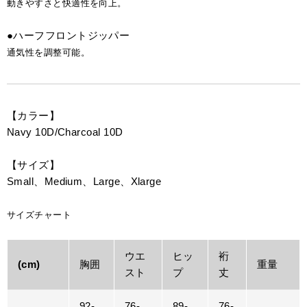
動きやすさと快適性を向上。
●ハーフフロントジッパー
通気性を調整可能。
【カラー】
Navy 10D/Charcoal 10D
【サイズ】
Small、Medium、Large、Xlarge
サイズチャート
ウエ
ヒッ
裄
(cm)
胸囲
重量
スト
プ
丈
92-
76-
89-
76-