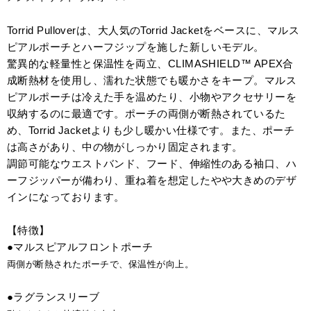
Torrid Pulloverは、大人気のTorrid Jacketをベースに、マルス
ピアルポーチとハーフジップを施した新しいモデル。
驚異的な軽量性と保温性を両立、CLIMASHIELD™ APEX合
成断熱材を使用し、濡れた状態でも暖かさをキープ。マルス
ピアルポーチは冷えた手を温めたり、小物やアクセサリーを
収納するのに最適です。ポーチの両側が断熱されているた
め、Torrid Jacketよりも少し暖かい仕様です。また、ポーチ
は高さがあり、中の物がしっかり固定されます。
調節可能なウエストバンド、フード、伸縮性のある袖口、ハ
ーフジッパーが備わり、重ね着を想定したやや大きめのデザ
インになっております。
【特徴】
●マルスピアルフロントポーチ
両側が断熱されたポーチで、保温性が向上。
●ラグランスリーブ