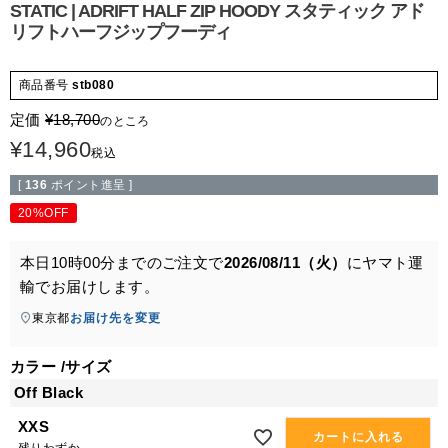
STATIC | ADRIFT HALF ZIP HOODY スタティック アド
リフトハーフジップフーディ
商品番号
stb080
定価
¥
18,700
のところ
¥
14,960
税込
[
136
ポイント進呈 ]
20%OFF
本日
10時00分
までのご注文で
2026/08/11（火）
に
ヤマト運
輸
でお届けします。
東京都
お届け先を変更
カラー
サイズ
Off Black
XXS
カートに入れる