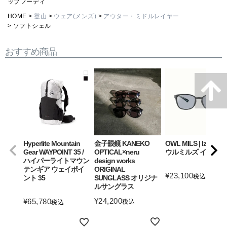
ップフーディ
HOME
登山
ウェア(メンズ)
アウター・ミドルレイヤー
ソフトシェル
おすすめ商品
Hyperlite Mountain
金子眼鏡 KANEKO
OWL MILS | Izanagi
Gear WAYPOINT 35 /
OPTICAL×neru
ウルミルズ イザナギ
ハイパーライトマウン
design works
テンギア ウェイポイ
ORIGINAL
¥
23,100
税込
ント 35
SUNGLASS オリジナ
ルサングラス
詳細を見る
¥
24,200
¥
65,780
税込
税込
詳細を見る
詳細を見る