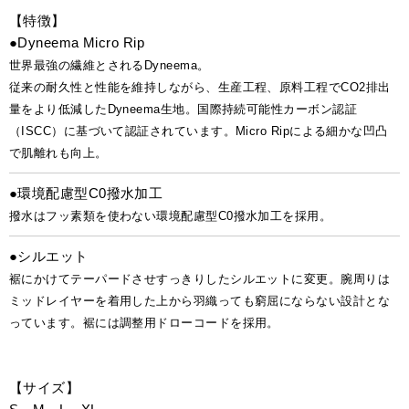
【特徴】
●Dyneema Micro Rip
世界最強の繊維とされるDyneema。
従来の耐久性と性能を維持しながら、生産工程、原料工程でCO2排出
量をより低減したDyneema生地。国際持続可能性カーボン認証
（ISCC）に基づいて認証されています。Micro Ripによる細かな凹凸
で肌離れも向上。
●環境配慮型C0撥水加工
撥水はフッ素類を使わない環境配慮型C0撥水加工を採用。
●シルエット
裾にかけてテーパードさせすっきりしたシルエットに変更。腕周りは
ミッドレイヤーを着用した上から羽織っても窮屈にならない設計とな
っています。裾には調整用ドローコードを採用。
【サイズ】