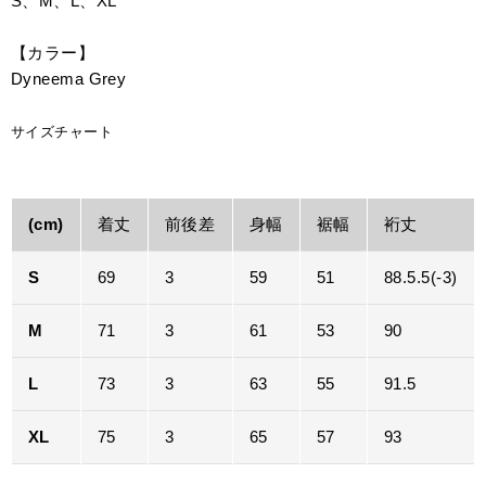
S、M、L、XL
【カラー】
Dyneema Grey
サイズチャート
(cm)
着丈
前後差
身幅
裾幅
裄丈
S
69
3
59
51
88.5.5(-3)
M
71
3
61
53
90
L
73
3
63
55
91.5
XL
75
3
65
57
93