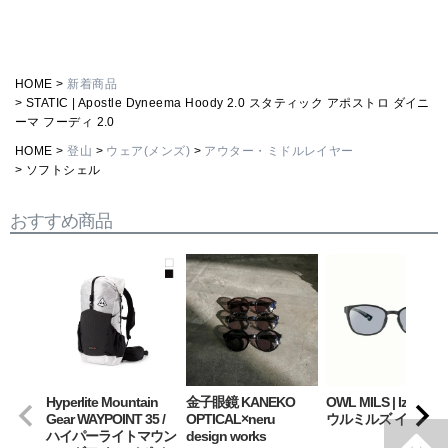
HOME
新着商品
STATIC | Apostle Dyneema Hoody 2.0 スタティック アポストロ ダイニ
ーマ フーディ 2.0
HOME
登山
ウェア(メンズ)
アウター・ミドルレイヤー
ソフトシェル
おすすめ商品
Hyperlite Mountain
金子眼鏡 KANEKO
OWL MILS | Izanagi
Gear WAYPOINT 35 /
OPTICAL×neru
ウルミルズ イザナギ
ハイパーライトマウン
design works