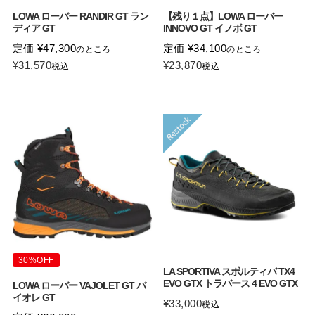
LOWA ローバー RANDIR GT ラン
【残り１点】LOWA ローバー
ディア GT
INNOVO GT イノボ GT
定価
¥
47,300
定価
¥
34,100
のところ
のところ
¥
31,570
¥
23,870
税込
税込
30%OFF
LA SPORTIVA スポルティバ TX4
EVO GTX トラバース 4 EVO GTX
LOWA ローバー VAJOLET GT バ
イオレ GT
¥
33,000
税込