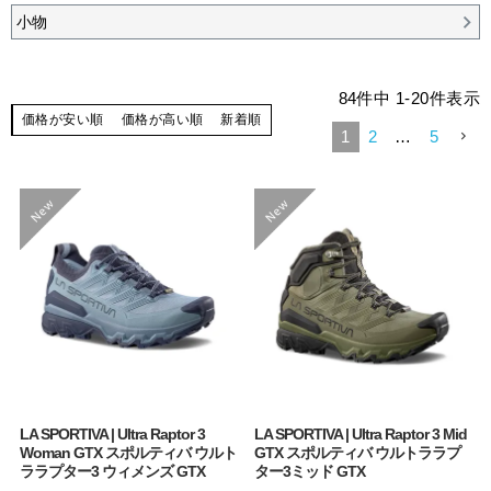
小物
84
件中
1
-
20
件表示
価格が安い順
価格が高い順
新着順
1
2
…
5
LA SPORTIVA | Ultra Raptor 3
LA SPORTIVA | Ultra Raptor 3 Mid
Woman GTX スポルティバ ウルト
GTX スポルティバ ウルトララプ
ララプター3 ウィメンズ GTX
ター3ミッド GTX