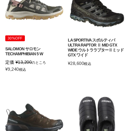
30%OFF
LA SPORTIVA スポルティバ
ULTRA RAPTOR Ⅱ MID GTX
SALOMON サロモン
WIDE ウルトララプターⅡミッド
TECHAMPHIBIAN 5 W
GTX ワイド
定価
¥
13,200
のところ
¥
28,600
税込
¥
9,240
税込