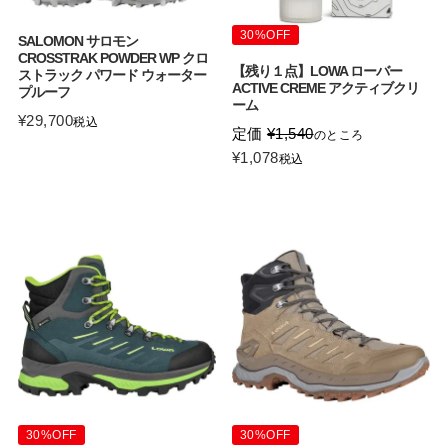
30%OFF
SALOMON サロモン
CROSSTRAK POWDER WP クロ
【残り１点】LOWA ローバー
ストラック パワード ウォーター
ACTIVE CREME アクティブクリ
プルーフ
ーム
¥
29,700
税込
定価
¥
1,540
のところ
¥
1,078
税込
30%OFF
30%OFF