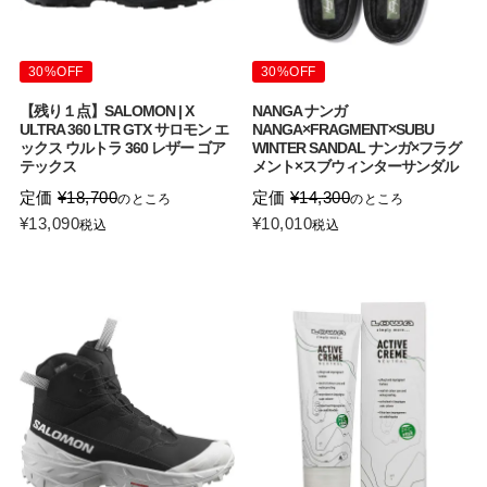
30%OFF
30%OFF
【残り１点】SALOMON | X
NANGA ナンガ
ULTRA 360 LTR GTX サロモン エ
NANGA×FRAGMENT×SUBU
ックス ウルトラ 360 レザー ゴア
WINTER SANDAL ナンガ×フラグ
テックス
メント×スブウィンターサンダル
定価
¥
18,700
定価
¥
14,300
のところ
のところ
¥
13,090
¥
10,010
税込
税込