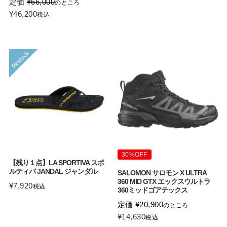
定価
¥
66,000
のところ
¥
46,200
税込
30%OFF
【残り１点】LA SPORTIVA スポ
ルティバ JANDAL ジャンダル
SALOMON サロモン X ULTRA
360 MID GTX エックスウルトラ
¥
7,920
税込
360ミッドゴアテックス
定価
¥
20,900
のところ
¥
14,630
税込