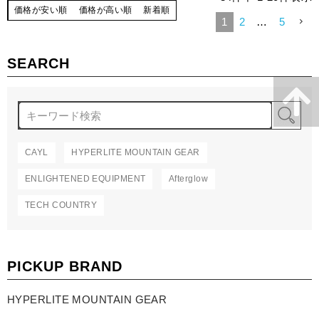
価格が安い順
価格が高い順
新着順
1
2
…
5
SEARCH
検
CAYL
HYPERLITE MOUNTAIN GEAR
ENLIGHTENED EQUIPMENT
Afterglow
TECH COUNTRY
PICKUP BRAND
HYPERLITE MOUNTAIN GEAR