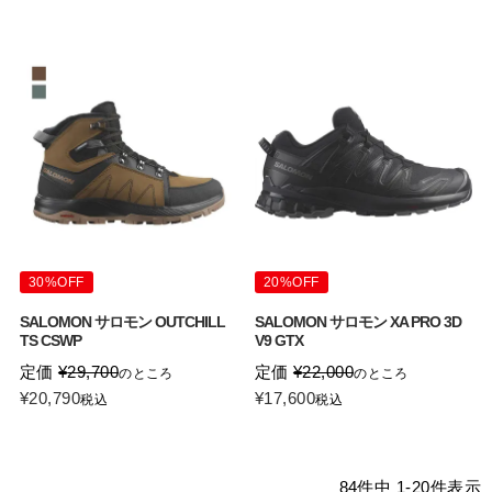
30%OFF
20%OFF
SALOMON サロモン OUTCHILL
SALOMON サロモン XA PRO 3D
TS CSWP
V9 GTX
定価
¥
29,700
定価
¥
22,000
のところ
のところ
¥
20,790
¥
17,600
税込
税込
84
件中
1
-
20
件表示