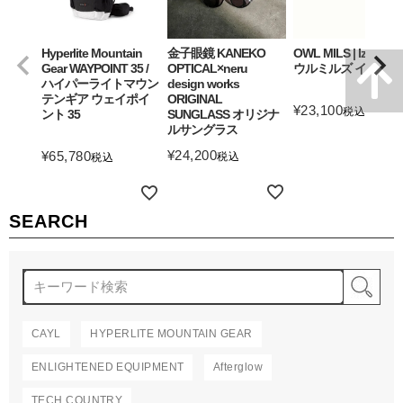
Hyperlite Mountain
金子眼鏡 KANEKO
OWL MILS | Izanagi
Gear WAYPOINT 35 /
OPTICAL×neru
ウルミルズ イザナギ
ハイパーライトマウン
design works
テンギア ウェイポイ
ORIGINAL
¥
23,100
税込
ント 35
SUNGLASS オリジナ
ルサングラス
詳細を見る
¥
24,200
¥
65,780
税込
税込
詳細を見る
詳細を見る
SEARCH
検
CAYL
HYPERLITE MOUNTAIN GEAR
ENLIGHTENED EQUIPMENT
Afterglow
TECH COUNTRY