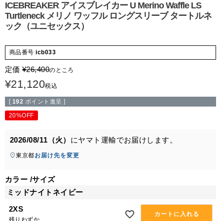
ICEBREAKER アイスブレイカー U Merino Waffle LS
Turtleneck メリノ ワッフル ロングスリーブ タートルネ
ック（ユニセックス）
商品番号
icb033
定価
¥
26,400
のところ
¥
21,120
税込
[
192
ポイント進呈 ]
20%OFF
2026/08/11（火）
に
ヤマト運輸
でお届けします。
東京都
お届け先を変更
カラー
サイズ
ミッドナイトネイビー
2XS
カートに入れる
残りわずか