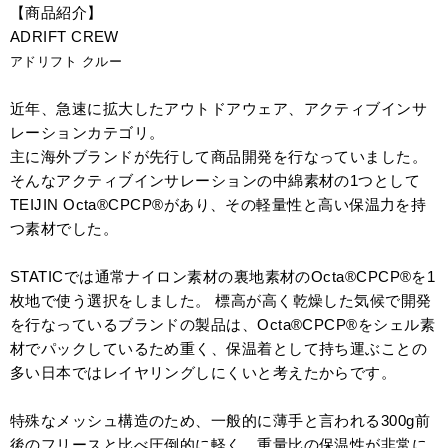
【商品紹介】
ADRIFT CREW
アドリフト クルー
近年、急速に拡大したアウトドアウェア、アクティブインサ
レーションカテゴリ。
主に海外ブランドが先行して商品開発を行なっていました。
そんなアクティブインサレーションの中綿素材の1つとして
TEIJIN Octa®CPCP®があり、その軽量性と高い保温力を持
つ素材でした。
STATICでは通常ナイロン素材の裏地素材のOcta®CPCP®を1
枚地で使う選択をしました。 標高が高く乾燥した気候で開発
を行なっているブランドの製品は、Octa®CPCP®をシェル素
材でパックしているため重く、保温着として持ち運ぶことの
多い日本ではレイヤリングしにくいと考えたからです。
特殊なメッシュ構造のため、一般的に薄手と言われる300g前
後のフリースと比べ圧倒的に軽く、重量比の保温性が非常に