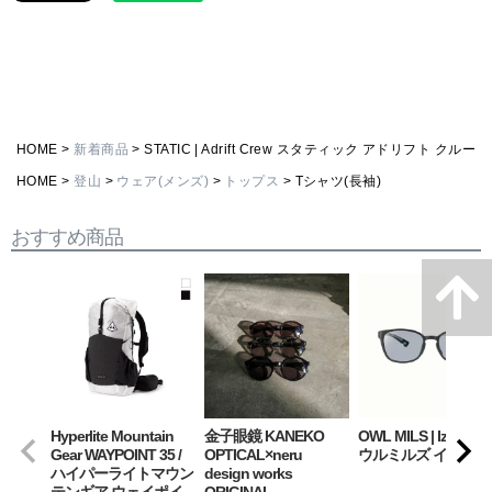
HOME
新着商品
STATIC | Adrift Crew スタティック アドリフト クルー
HOME
登山
ウェア(メンズ)
トップス
Tシャツ(長袖)
おすすめ商品
Hyperlite Mountain
金子眼鏡 KANEKO
OWL MILS | Izanagi
Gear WAYPOINT 35 /
OPTICAL×neru
ウルミルズ イザナギ
ハイパーライトマウン
design works