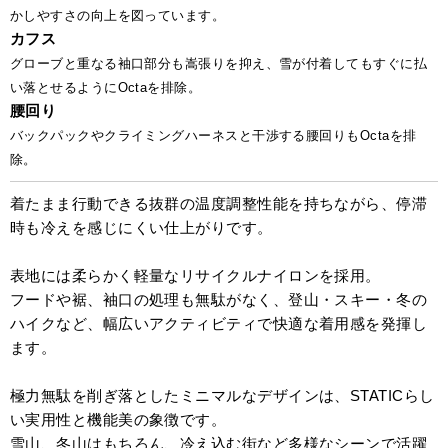
かしやすさの向上を図っています。
カフス
グローブと重なる袖口部分も嵩張りを抑え、雪が付着してもすぐに払
い落とせるようにOctaを排除。
腰回り
バックパックやクライミングハーネスと干渉する腰回りもOctaを排
除。
着たまま行動できる抜群の温度調整性能を持ちながら、停滞
時も冷えを感じにくい仕上がりです。
表地には柔らかく軽量なリサイクルナイロンを採用。
フードや裾、袖口の処理も無駄がなく、登山・スキー・冬の
ハイクなど、幅広いアクティビティで快適な着用感を発揮し
ます。
極力無駄を削ぎ落としたミニマルなデザインは、STATICらし
い実用性と機能美の象徴です。
雪山、冬山はもちろん、冷え込む街など多様なシーンで活躍