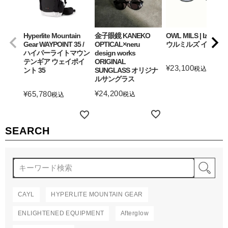
Hyperlite Mountain
金子眼鏡 KANEKO
OWL MILS | Izanagi
Gear WAYPOINT 35 /
OPTICAL×neru
ウルミルズ イザナギ
ハイパーライトマウン
design works
テンギア ウェイポイ
ORIGINAL
¥
23,100
税込
ント 35
SUNGLASS オリジナ
ルサングラス
詳細を見る
¥
24,200
¥
65,780
税込
税込
詳細を見る
詳細を見る
SEARCH
検
CAYL
HYPERLITE MOUNTAIN GEAR
ENLIGHTENED EQUIPMENT
Afterglow