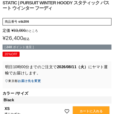
STATIC | PURSUIT WINTER HOODY スタティック パス
ート ウインター フーディ
商品番号
stb206
定価
¥
33,000
のところ
¥
26,400
税込
[
240
ポイント進呈 ]
20%OFF
明日
10時00分
までのご注文で
2026/08/11（火）
に
ヤマト運
輸
でお届けします。
東京都
お届け先を変更
カラー
サイズ
Black
XS
カートに入れる