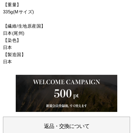
【重量】
335g(Mサイズ)
【繊維/生地原産国】
日本(尾州)
【染色】
日本
【製造国】
日本
返品・交換について