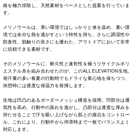
維を極力排除し、天然素材をベースとした提案を行っていま
す。
メリノウールは、寒い環境ではしっかりと体を温め、暑い環
境では余分な熱を逃がすという特性を持ち、さらに調湿性や
防臭性、肌触りの良さにも優れた、アウトドアにおいて非常
に信頼できる素材です。
そのメリノウールに、耐久性と速乾性を補うリサイクルポリ
エステル糸を組み合わせたのが、このALL ELEVATION生地。
発汗量の多い春夏の行動時でもドライな着心地を保ちつつ、
休憩時には適度な保温力を発揮します。
生地は凹凸のあるボーダーメッシュ構造を採用。凹部分は通
気性を高め、行動中の蒸れを逃がし、凸部分は適度な厚みを
持たせることで汗を吸い上げながら肌との接点をコントロー
ル。これにより、行動中から停滞時まで一枚でバランスよく
対応します。