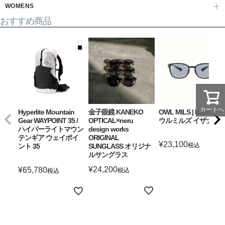
WOMENS
おすすめ商品
カートへ
Hyperlite Mountain
金子眼鏡 KANEKO
OWL MILS | Izanagi ア
Gear WAYPOINT 35 /
OPTICAL×neru
ウルミルズ イザナギ
ハイパーライトマウン
design works
テンギア ウェイポイ
ORIGINAL
¥
23,100
税込
ント 35
SUNGLASS オリジナ
ルサングラス
詳細を見る
¥
24,200
¥
65,780
税込
税込
詳細を見る
詳細を見る