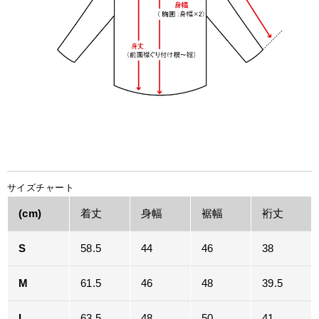
サイズチャート
(cm)
着丈
身幅
裾幅
裄丈
S
58.5
44
46
38
M
61.5
46
48
39.5
L
63.5
48
50
41